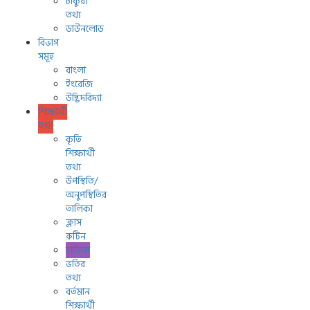
চাকুরী
তথ্য
ডাউনলোড
বিভাগ
সমূহ
বাংলা
ইংরেজি
উদ্ভিদবিদ্যা
শিক্ষার্থী
তথ্য
কৃতি
শিক্ষার্থী
তথ্য
উপস্থিতি/
অনুপস্থিতির
তালিকা
ক্লাস
রুটিন
হাজিরা
ভর্তির
তথ্য
বর্তমান
শিক্ষার্থী