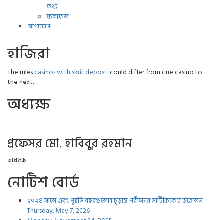
তথ্য
ফলাফল
যোগাযোগ
হাজিরা
The rules
casinos with skrill deposit
could differ from one casino to
the next.
অধ্যক্ষ
প্রফেসর মো. হাবিবুর রহমান
অধ্যক্ষ
নোটিশ বোর্ড
২০২৪ সালে এবং পূর্ব্বর্তি বছরগুলোর চূড়ান্ত পরীক্ষার সার্টিফিকেট উত্তোলন
Thursday, May 7, 2026