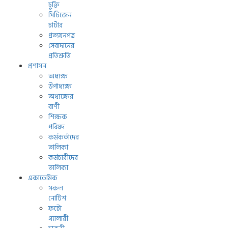
চুক্তি
সিটিজেন
চার্টার
প্রত্যয়নপত্র
সেবাদানের
প্রতিশ্রুতি
প্রশাসন
অধ্যক্ষ
উপাধ্যক্ষ
অধ্যক্ষের
বাণী
শিক্ষক
পরিষদ
কর্মকর্তাদের
তালিকা
কর্মচারীদের
তালিকা
একাডেমিক
সকল
নোটিশ
ফটো
গ্যালারী