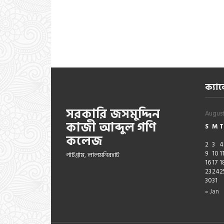
ক্যাল
সরকারি জসমুদ্দিন
Augus
কাজী আব্দুল গণি
S
M
T
কলেজ
2
3
4
9
10
1
পাটগ্রাম, লালমনিরহাট
16
17
1
23
24
2
30
31
« Jan