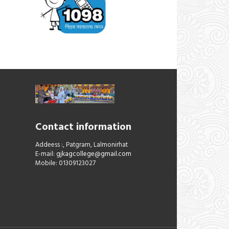
Contact information
Addeess :, Patgram, Lalmonirhat
E-mail:
gjkagcollege@gmail.com
Mobile: 01309123027