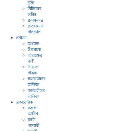
চুক্তি
সিটিজেন
চার্টার
প্রত্যয়নপত্র
সেবাদানের
প্রতিশ্রুতি
প্রশাসন
অধ্যক্ষ
উপাধ্যক্ষ
অধ্যক্ষের
বাণী
শিক্ষক
পরিষদ
কর্মকর্তাদের
তালিকা
কর্মচারীদের
তালিকা
একাডেমিক
সকল
নোটিশ
ফটো
গ্যালারী