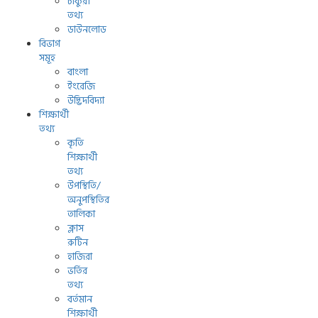
চাকুরী
তথ্য
ডাউনলোড
বিভাগ
সমূহ
বাংলা
ইংরেজি
উদ্ভিদবিদ্যা
শিক্ষার্থী
তথ্য
কৃতি
শিক্ষার্থী
তথ্য
উপস্থিতি/
অনুপস্থিতির
তালিকা
ক্লাস
রুটিন
হাজিরা
ভর্তির
তথ্য
বর্তমান
শিক্ষার্থী