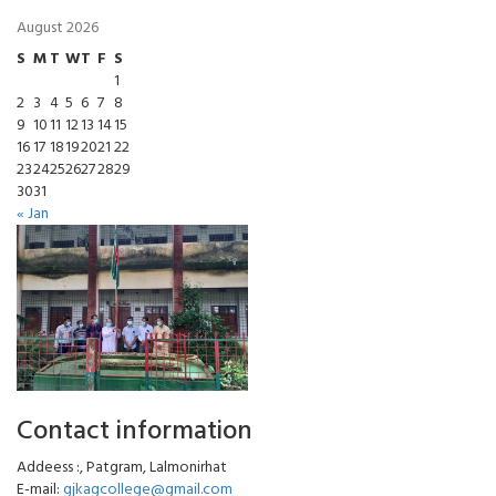
August 2026
S
M
T
W
T
F
S
1
2
3
4
5
6
7
8
9
10
11
12
13
14
15
16
17
18
19
20
21
22
23
24
25
26
27
28
29
30
31
« Jan
Contact information
Addeess :, Patgram, Lalmonirhat
E-mail:
gjkagcollege@gmail.com