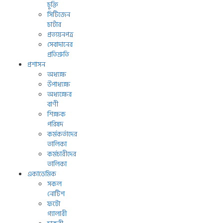
চুক্তি
সিটিজেন
চার্টার
প্রত্যয়নপত্র
সেবাদানের
প্রতিশ্রুতি
প্রশাসন
অধ্যক্ষ
উপাধ্যক্ষ
অধ্যক্ষের
বাণী
শিক্ষক
পরিষদ
কর্মকর্তাদের
তালিকা
কর্মচারীদের
তালিকা
একাডেমিক
সকল
নোটিশ
ফটো
গ্যালারী