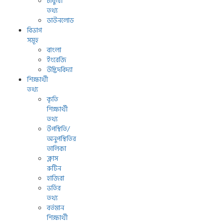
চাকুরী
তথ্য
ডাউনলোড
বিভাগ
সমূহ
বাংলা
ইংরেজি
উদ্ভিদবিদ্যা
শিক্ষার্থী
তথ্য
কৃতি
শিক্ষার্থী
তথ্য
উপস্থিতি/
অনুপস্থিতির
তালিকা
ক্লাস
রুটিন
হাজিরা
ভর্তির
তথ্য
বর্তমান
শিক্ষার্থী