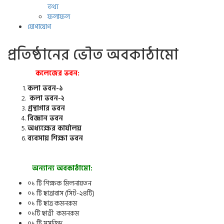
তথ্য
ফলাফল
যোগাযোগ
প্রতিষ্ঠানের ভৌত অবকাঠামো
কলেজের ভবন
:
কলা ভবন-১
কলা ভবন-২
গ্রন্থাগার ভবন
বিজ্ঞান ভবন
অধ্যক্ষের কার্যালয়
ব্যবসায় শিক্ষা ভবন
অন্যান্য অবকাঠামো:
০১ টি শিক্ষক মিলনায়তন
০১ টি ছাত্রাবাস (সিট-২৪টি)
০১ টি ছাত্র কমনরুম
০১টি ছাত্রী কমনরুম
০১ টি মসজিদ