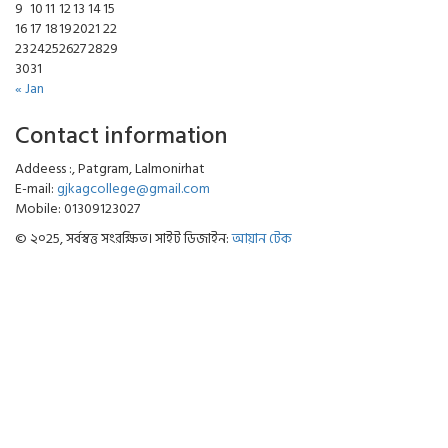
9
10
11
12
13
14
15
16
17
18
19
20
21
22
23
24
25
26
27
28
29
30
31
« Jan
Contact information
Addeess :, Patgram, Lalmonirhat
E-mail:
gjkagcollege@gmail.com
Mobile: 01309123027
© ২০25, সর্বস্বত্ত সংরক্ষিত। সাইট ডিজাইন:
আয়ান টেক