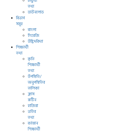
চাকুরী
তথ্য
ডাউনলোড
বিভাগ
সমূহ
বাংলা
ইংরেজি
উদ্ভিদবিদ্যা
শিক্ষার্থী
তথ্য
কৃতি
শিক্ষার্থী
তথ্য
উপস্থিতি/
অনুপস্থিতির
তালিকা
ক্লাস
রুটিন
হাজিরা
ভর্তির
তথ্য
বর্তমান
শিক্ষার্থী