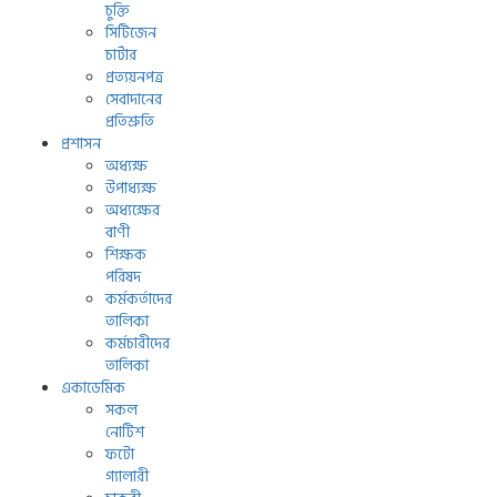
চুক্তি
সিটিজেন
চার্টার
প্রত্যয়নপত্র
সেবাদানের
প্রতিশ্রুতি
প্রশাসন
অধ্যক্ষ
উপাধ্যক্ষ
অধ্যক্ষের
বাণী
শিক্ষক
পরিষদ
কর্মকর্তাদের
তালিকা
কর্মচারীদের
তালিকা
একাডেমিক
সকল
নোটিশ
ফটো
গ্যালারী