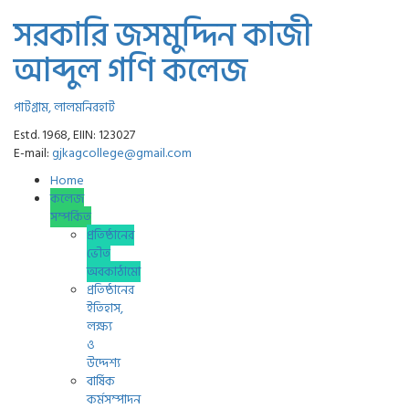
সরকারি জসমুদ্দিন কাজী
আব্দুল গণি কলেজ
পাটগ্রাম, লালমনিরহাট
Estd. 1968, EIIN: 123027
E-mail:
gjkagcollege@gmail.com
Home
কলেজ
সম্পর্কিত
প্রতিষ্ঠানের
ভৌত
অবকাঠামো
প্রতিষ্ঠানের
ইতিহাস,
লক্ষ্য
ও
উদ্দেশ্য
বার্ষিক
কর্মসম্পাদন