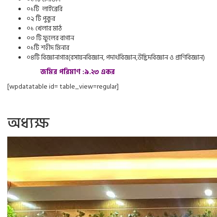
০১টি লাইব্রেরি
০২ টি পুকুর
০১ খেলার মাঠ
০৩ টি ফুলের বাগান
০১টি শহীদ মিনার
০৪টি বিজ্ঞানাগার(রসায়নবিজ্ঞান, পদার্থবিজ্ঞান,উদ্ভিদবিজ্ঞান ও প্রাণিবিজ্ঞান)
জমির পরিমাণ :৯.২৩ একর
[wpdatatable id= table_view=regular]
অধ্যক্ষ