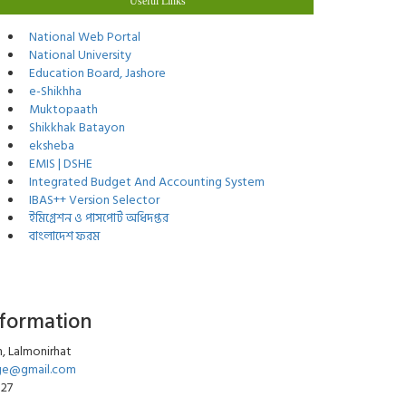
Useful Links
National Web Portal
National University
Education Board, Jashore
e-Shikhha
Muktopaath
Shikkhak Batayon
eksheba
EMIS | DSHE
Integrated Budget And Accounting System
IBAS++ Version Selector
ইমিগ্রেশন ও পাসপোর্ট অধিদপ্তর
বাংলাদেশ ফরম
nformation
, Lalmonirhat
ege@gmail.com
027