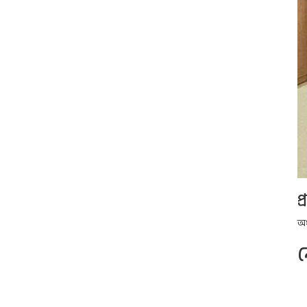
প
অধ
ন