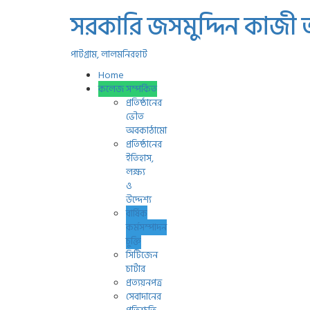
সরকারি জসমুদ্দিন কাজী
পাটগ্রাম, লালমনিরহাট
Home
কলেজ সম্পর্কিত
প্রতিষ্ঠানের
ভৌত
অবকাঠামো
প্রতিষ্ঠানের
ইতিহাস,
লক্ষ্য
ও
উদ্দেশ্য
বার্ষিক
কর্মসম্পাদন
চুক্তি
সিটিজেন
চার্টার
প্রত্যয়নপত্র
সেবাদানের