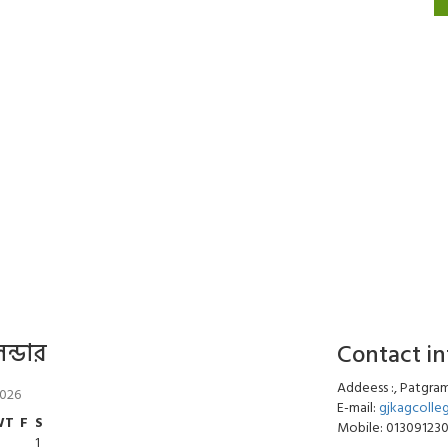
েন্ডার
Contact i
Addeess :, Patgram
2026
E-mail:
gjkagcoll
W
T
F
S
Mobile: 01309123
1