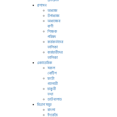
প্রতিশ্রুতি
প্রশাসন
অধ্যক্ষ
উপাধ্যক্ষ
অধ্যক্ষের
বাণী
শিক্ষক
পরিষদ
কর্মকর্তাদের
তালিকা
কর্মচারীদের
তালিকা
একাডেমিক
সকল
নোটিশ
ফটো
গ্যালারী
চাকুরী
তথ্য
ডাউনলোড
বিভাগ সমূহ
বাংলা
ইংরেজি