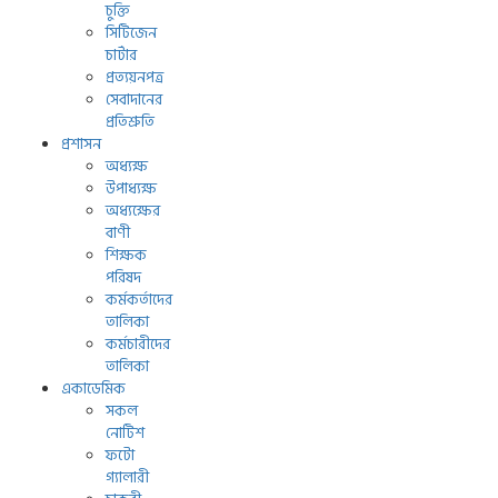
চুক্তি
সিটিজেন
চার্টার
প্রত্যয়নপত্র
সেবাদানের
প্রতিশ্রুতি
প্রশাসন
অধ্যক্ষ
উপাধ্যক্ষ
অধ্যক্ষের
বাণী
শিক্ষক
পরিষদ
কর্মকর্তাদের
তালিকা
কর্মচারীদের
তালিকা
একাডেমিক
সকল
নোটিশ
ফটো
গ্যালারী