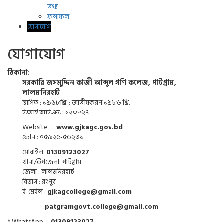
তথ্য
ফলাফল
যোগাযোগ
যোগাযোগ
ঠিকানা:
সরকারি জসমুদ্দিন কাজী আব্দুল গণি কলেজ, পাটগ্রাম,
লালমনিরহাট
স্থাপিত : ১৯৬৮খ্রি. ; জাতীয়করণ:১৯৮৬ খ্রি.
ই.আই.আই.এন. : ১২৩০২৭
Website :
www.gjkagc.gov.bd
ফোন : ০৫৯২৫-৫৬২৩১
মোবাইল:
01309123027
থানা/উপজেলা: পাটগ্রাম
জেলা : লালমনিরহাট
বিভাগ : রংপুর
ই-মেইল :
gjkagcollege@gmail.com
:
patgramgovt.college@gmail.com
* WhatsApp :
01309123027