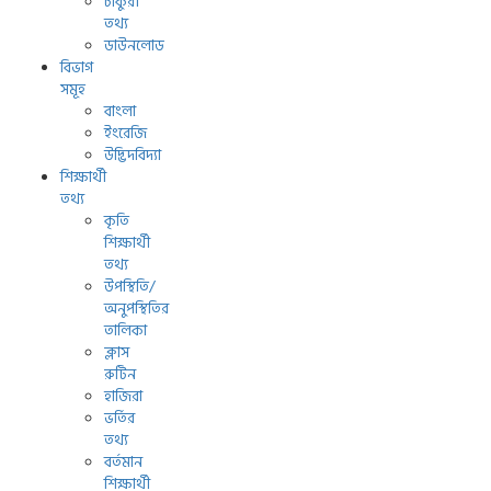
চাকুরী
তথ্য
ডাউনলোড
বিভাগ
সমূহ
বাংলা
ইংরেজি
উদ্ভিদবিদ্যা
শিক্ষার্থী
তথ্য
কৃতি
শিক্ষার্থী
তথ্য
উপস্থিতি/
অনুপস্থিতির
তালিকা
ক্লাস
রুটিন
হাজিরা
ভর্তির
তথ্য
বর্তমান
শিক্ষার্থী