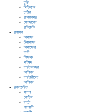
চুক্তি
সিটিজেন
চার্টার
প্রত্যয়নপত্র
সেবাদানের
প্রতিশ্রুতি
প্রশাসন
অধ্যক্ষ
উপাধ্যক্ষ
অধ্যক্ষের
বাণী
শিক্ষক
পরিষদ
কর্মকর্তাদের
তালিকা
কর্মচারীদের
তালিকা
একাডেমিক
সকল
নোটিশ
ফটো
গ্যালারী