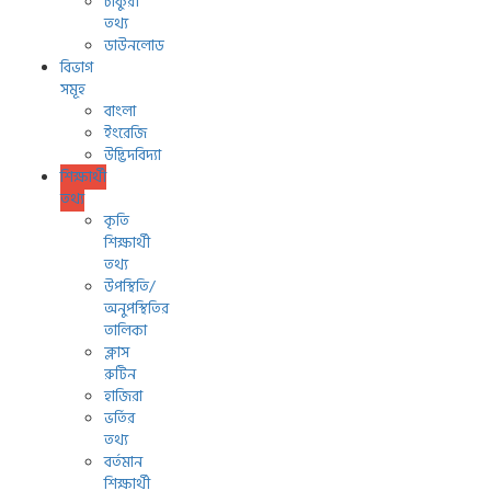
চাকুরী
তথ্য
ডাউনলোড
বিভাগ
সমূহ
বাংলা
ইংরেজি
উদ্ভিদবিদ্যা
শিক্ষার্থী
তথ্য
কৃতি
শিক্ষার্থী
তথ্য
উপস্থিতি/
অনুপস্থিতির
তালিকা
ক্লাস
রুটিন
হাজিরা
ভর্তির
তথ্য
বর্তমান
শিক্ষার্থী