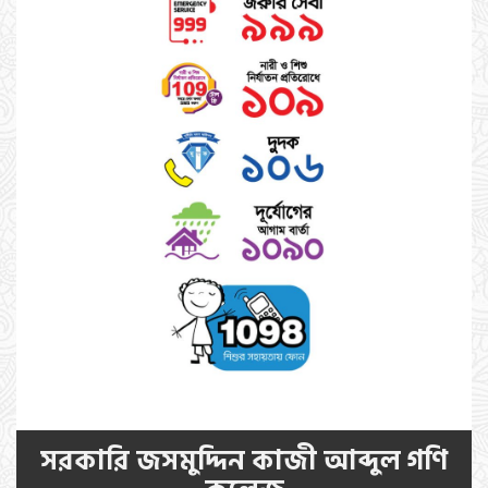
সরকারি জসমুদ্দিন কাজী আব্দুল গণি