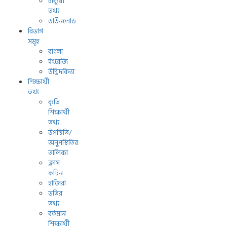
চাকুরী
তথ্য
ডাউনলোড
বিভাগ
সমূহ
বাংলা
ইংরেজি
উদ্ভিদবিদ্যা
শিক্ষার্থী
তথ্য
কৃতি
শিক্ষার্থী
তথ্য
উপস্থিতি/
অনুপস্থিতির
তালিকা
ক্লাস
রুটিন
হাজিরা
ভর্তির
তথ্য
বর্তমান
শিক্ষার্থী