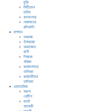
চুক্তি
সিটিজেন
চার্টার
প্রত্যয়নপত্র
সেবাদানের
প্রতিশ্রুতি
প্রশাসন
অধ্যক্ষ
উপাধ্যক্ষ
অধ্যক্ষের
বাণী
শিক্ষক
পরিষদ
কর্মকর্তাদের
তালিকা
কর্মচারীদের
তালিকা
একাডেমিক
সকল
নোটিশ
ফটো
গ্যালারী