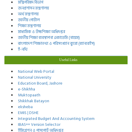
মন্ত্রিপরিষদ বিভাগ
জনপ্রশাসন মন্ত্রণালয়
অর্থ মন্ত্রণালয়
জাতীয় পোর্টাল
শিক্ষা মন্ত্রণালয়
মাধ্যমিক ও উচ্চশিক্ষা অধিদপ্তর
জাতীয় শিক্ষা ব্যবস্থাপনা একাডেমি (নায়েম)
বাংলাদেশ শিক্ষাতথ্য ও পরিসংখ্যান ব্যুরো (ব্যানবেইস)
ই-নথি
Useful Links
National Web Portal
National University
Education Board, Jashore
e-Shikhha
Muktopaath
Shikkhak Batayon
eksheba
EMIS | DSHE
Integrated Budget And Accounting System
IBAS++ Version Selector
ইমিগ্রেশন ও পাসপোর্ট অধিদপ্তর