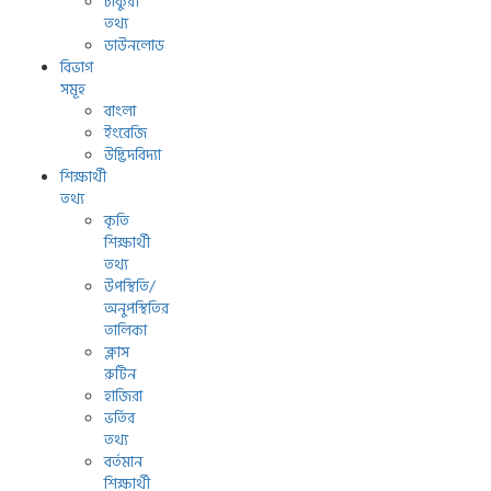
চাকুরী
তথ্য
ডাউনলোড
বিভাগ
সমূহ
বাংলা
ইংরেজি
উদ্ভিদবিদ্যা
শিক্ষার্থী
তথ্য
কৃতি
শিক্ষার্থী
তথ্য
উপস্থিতি/
অনুপস্থিতির
তালিকা
ক্লাস
রুটিন
হাজিরা
ভর্তির
তথ্য
বর্তমান
শিক্ষার্থী