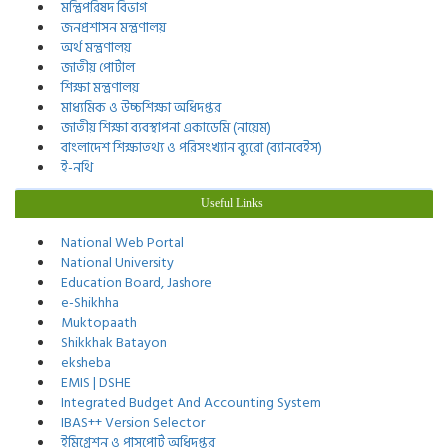
মন্ত্রিপরিষদ বিভাগ
জনপ্রশাসন মন্ত্রণালয়
অর্থ মন্ত্রণালয়
জাতীয় পোর্টাল
শিক্ষা মন্ত্রণালয়
মাধ্যমিক ও উচ্চশিক্ষা অধিদপ্তর
জাতীয় শিক্ষা ব্যবস্থাপনা একাডেমি (নায়েম)
বাংলাদেশ শিক্ষাতথ্য ও পরিসংখ্যান ব্যুরো (ব্যানবেইস)
ই-নথি
Useful Links
National Web Portal
National University
Education Board, Jashore
e-Shikhha
Muktopaath
Shikkhak Batayon
eksheba
EMIS | DSHE
Integrated Budget And Accounting System
IBAS++ Version Selector
ইমিগ্রেশন ও পাসপোর্ট অধিদপ্তর