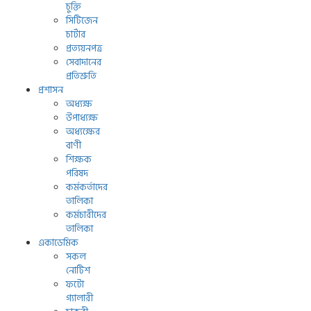
চুক্তি
সিটিজেন
চার্টার
প্রত্যয়নপত্র
সেবাদানের
প্রতিশ্রুতি
প্রশাসন
অধ্যক্ষ
উপাধ্যক্ষ
অধ্যক্ষের
বাণী
শিক্ষক
পরিষদ
কর্মকর্তাদের
তালিকা
কর্মচারীদের
তালিকা
একাডেমিক
সকল
নোটিশ
ফটো
গ্যালারী