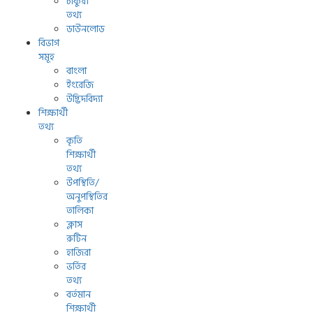
চাকুরী
তথ্য
ডাউনলোড
বিভাগ
সমূহ
বাংলা
ইংরেজি
উদ্ভিদবিদ্যা
শিক্ষার্থী
তথ্য
কৃতি
শিক্ষার্থী
তথ্য
উপস্থিতি/
অনুপস্থিতির
তালিকা
ক্লাস
রুটিন
হাজিরা
ভর্তির
তথ্য
বর্তমান
শিক্ষার্থী