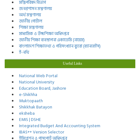
মন্ত্রিপরিষদ বিভাগ
জনপ্রশাসন মন্ত্রণালয়
অর্থ মন্ত্রণালয়
জাতীয় পোর্টাল
শিক্ষা মন্ত্রণালয়
মাধ্যমিক ও উচ্চশিক্ষা অধিদপ্তর
জাতীয় শিক্ষা ব্যবস্থাপনা একাডেমি (নায়েম)
বাংলাদেশ শিক্ষাতথ্য ও পরিসংখ্যান ব্যুরো (ব্যানবেইস)
ই-নথি
Useful Links
National Web Portal
National University
Education Board, Jashore
e-Shikhha
Muktopaath
Shikkhak Batayon
eksheba
EMIS | DSHE
Integrated Budget And Accounting System
IBAS++ Version Selector
ইমিগ্রেশন ও পাসপোর্ট অধিদপ্তর