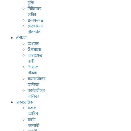
চুক্তি
সিটিজেন
চার্টার
প্রত্যয়নপত্র
সেবাদানের
প্রতিশ্রুতি
প্রশাসন
অধ্যক্ষ
উপাধ্যক্ষ
অধ্যক্ষের
বাণী
শিক্ষক
পরিষদ
কর্মকর্তাদের
তালিকা
কর্মচারীদের
তালিকা
একাডেমিক
সকল
নোটিশ
ফটো
গ্যালারী