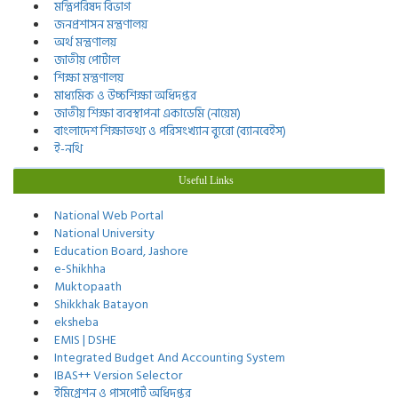
মন্ত্রিপরিষদ বিভাগ
জনপ্রশাসন মন্ত্রণালয়
অর্থ মন্ত্রণালয়
জাতীয় পোর্টাল
শিক্ষা মন্ত্রণালয়
মাধ্যমিক ও উচ্চশিক্ষা অধিদপ্তর
জাতীয় শিক্ষা ব্যবস্থাপনা একাডেমি (নায়েম)
বাংলাদেশ শিক্ষাতথ্য ও পরিসংখ্যান ব্যুরো (ব্যানবেইস)
ই-নথি
Useful Links
National Web Portal
National University
Education Board, Jashore
e-Shikhha
Muktopaath
Shikkhak Batayon
eksheba
EMIS | DSHE
Integrated Budget And Accounting System
IBAS++ Version Selector
ইমিগ্রেশন ও পাসপোর্ট অধিদপ্তর