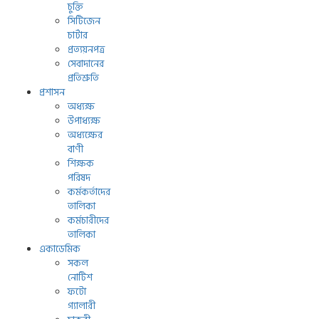
চুক্তি
সিটিজেন
চার্টার
প্রত্যয়নপত্র
সেবাদানের
প্রতিশ্রুতি
প্রশাসন
অধ্যক্ষ
উপাধ্যক্ষ
অধ্যক্ষের
বাণী
শিক্ষক
পরিষদ
কর্মকর্তাদের
তালিকা
কর্মচারীদের
তালিকা
একাডেমিক
সকল
নোটিশ
ফটো
গ্যালারী