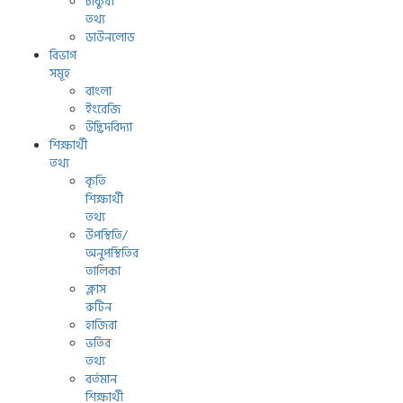
চাকুরী
তথ্য
ডাউনলোড
বিভাগ
সমূহ
বাংলা
ইংরেজি
উদ্ভিদবিদ্যা
শিক্ষার্থী
তথ্য
কৃতি
শিক্ষার্থী
তথ্য
উপস্থিতি/
অনুপস্থিতির
তালিকা
ক্লাস
রুটিন
হাজিরা
ভর্তির
তথ্য
বর্তমান
শিক্ষার্থী