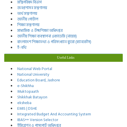
মন্ত্রিপরিষদ বিভাগ
জনপ্রশাসন মন্ত্রণালয়
অর্থ মন্ত্রণালয়
জাতীয় পোর্টাল
শিক্ষা মন্ত্রণালয়
মাধ্যমিক ও উচ্চশিক্ষা অধিদপ্তর
জাতীয় শিক্ষা ব্যবস্থাপনা একাডেমি (নায়েম)
বাংলাদেশ শিক্ষাতথ্য ও পরিসংখ্যান ব্যুরো (ব্যানবেইস)
ই-নথি
Useful Links
National Web Portal
National University
Education Board, Jashore
e-Shikhha
Muktopaath
Shikkhak Batayon
eksheba
EMIS | DSHE
Integrated Budget And Accounting System
IBAS++ Version Selector
ইমিগ্রেশন ও পাসপোর্ট অধিদপ্তর