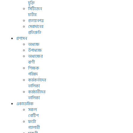
চুক্তি
সিটিজেন
চার্টার
প্রত্যয়নপত্র
সেবাদানের
প্রতিশ্রুতি
প্রশাসন
অধ্যক্ষ
উপাধ্যক্ষ
অধ্যক্ষের
বাণী
শিক্ষক
পরিষদ
কর্মকর্তাদের
তালিকা
কর্মচারীদের
তালিকা
একাডেমিক
সকল
নোটিশ
ফটো
গ্যালারী