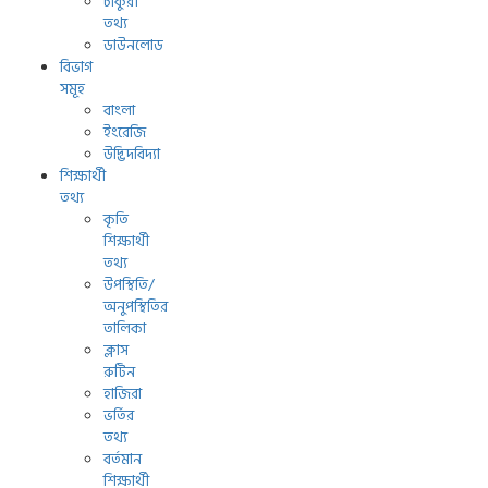
চাকুরী
তথ্য
ডাউনলোড
বিভাগ
সমূহ
বাংলা
ইংরেজি
উদ্ভিদবিদ্যা
শিক্ষার্থী
তথ্য
কৃতি
শিক্ষার্থী
তথ্য
উপস্থিতি/
অনুপস্থিতির
তালিকা
ক্লাস
রুটিন
হাজিরা
ভর্তির
তথ্য
বর্তমান
শিক্ষার্থী