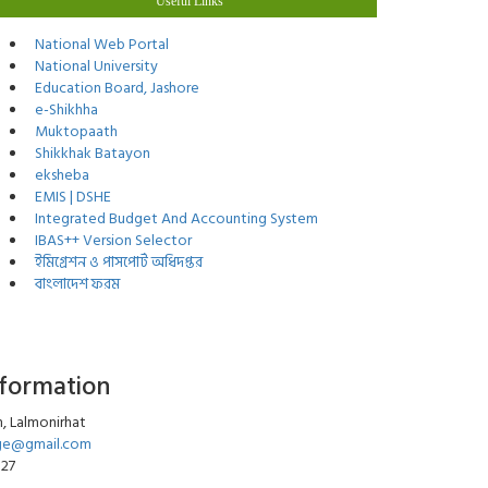
Useful Links
National Web Portal
National University
Education Board, Jashore
e-Shikhha
Muktopaath
Shikkhak Batayon
eksheba
EMIS | DSHE
Integrated Budget And Accounting System
IBAS++ Version Selector
ইমিগ্রেশন ও পাসপোর্ট অধিদপ্তর
বাংলাদেশ ফরম
nformation
, Lalmonirhat
ege@gmail.com
027