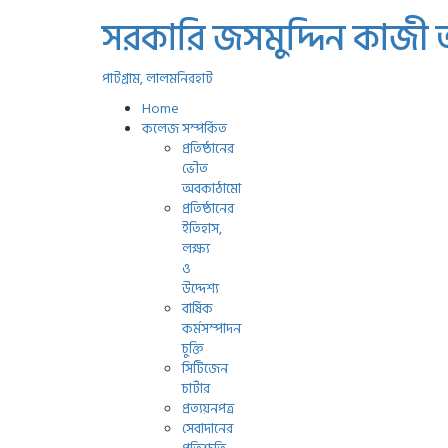
সরকারি জসমুদ্দিন কাজী
পাটগ্রাম, লালমনিরহাট
Home
কলেজ সম্পর্কিত
প্রতিষ্ঠানের
ভৌত
অবকাঠামো
প্রতিষ্ঠানের
ইতিহাস,
লক্ষ্য
ও
উদ্দেশ্য
বার্ষিক
কর্মসম্পাদন
চুক্তি
সিটিজেন
চার্টার
প্রত্যয়নপত্র
সেবাদানের