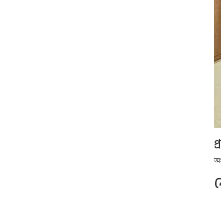
প
অধ
ন