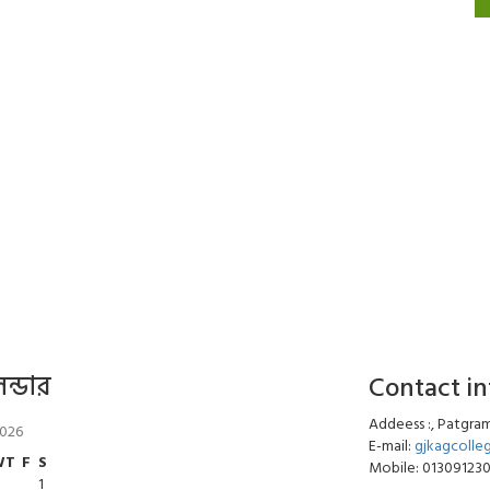
েন্ডার
Contact i
Addeess :, Patgram
2026
E-mail:
gjkagcoll
W
T
F
S
Mobile: 01309123
1