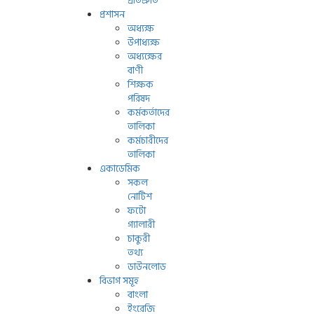
প্রতিশ্রুতি
প্রশাসন
অধ্যক্ষ
উপাধ্যক্ষ
অধ্যক্ষের
বাণী
শিক্ষক
পরিষদ
কর্মকর্তাদের
তালিকা
কর্মচারীদের
তালিকা
একাডেমিক
সকল
নোটিশ
ফটো
গ্যালারী
চাকুরী
তথ্য
ডাউনলোড
বিভাগ সমূহ
বাংলা
ইংরেজি