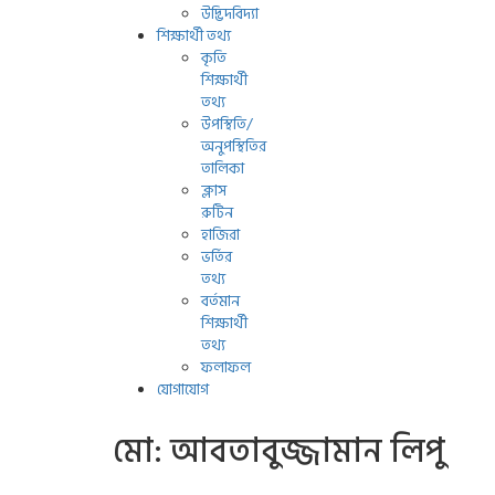
উদ্ভিদবিদ্যা
শিক্ষার্থী তথ্য
কৃতি
শিক্ষার্থী
তথ্য
উপস্থিতি/
অনুপস্থিতির
তালিকা
ক্লাস
রুটিন
হাজিরা
ভর্তির
তথ্য
বর্তমান
শিক্ষার্থী
তথ্য
ফলাফল
যোগাযোগ
মো: আবতাবুজ্জামান লিপু