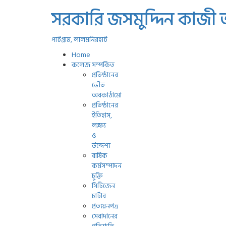
সরকারি জসমুদ্দিন কাজী
পাটগ্রাম, লালমনিরহাট
Home
কলেজ সম্পর্কিত
প্রতিষ্ঠানের
ভৌত
অবকাঠামো
প্রতিষ্ঠানের
ইতিহাস,
লক্ষ্য
ও
উদ্দেশ্য
বার্ষিক
কর্মসম্পাদন
চুক্তি
সিটিজেন
চার্টার
প্রত্যয়নপত্র
সেবাদানের