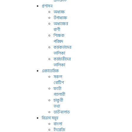
প্রতিশ্রুতি
প্রশাসন
অধ্যক্ষ
উপাধ্যক্ষ
অধ্যক্ষের
বাণী
শিক্ষক
পরিষদ
কর্মকর্তাদের
তালিকা
কর্মচারীদের
তালিকা
একাডেমিক
সকল
নোটিশ
ফটো
গ্যালারী
চাকুরী
তথ্য
ডাউনলোড
বিভাগ সমূহ
বাংলা
ইংরেজি