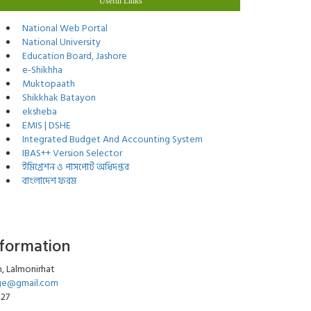
Useful Links
National Web Portal
National University
Education Board, Jashore
e-Shikhha
Muktopaath
Shikkhak Batayon
eksheba
EMIS | DSHE
Integrated Budget And Accounting System
IBAS++ Version Selector
ইমিগ্রেশন ও পাসপোর্ট অধিদপ্তর
বাংলাদেশ ফরম
nformation
, Lalmonirhat
ege@gmail.com
027