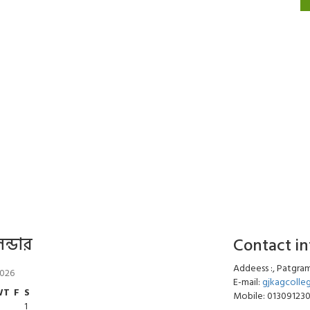
েন্ডার
Contact i
Addeess :, Patgram
2026
E-mail:
gjkagcoll
W
T
F
S
Mobile: 01309123
1