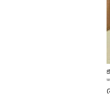
প
অধ
ন