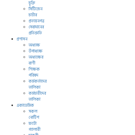
চুক্তি
সিটিজেন
চার্টার
প্রত্যয়নপত্র
সেবাদানের
প্রতিশ্রুতি
প্রশাসন
অধ্যক্ষ
উপাধ্যক্ষ
অধ্যক্ষের
বাণী
শিক্ষক
পরিষদ
কর্মকর্তাদের
তালিকা
কর্মচারীদের
তালিকা
একাডেমিক
সকল
নোটিশ
ফটো
গ্যালারী