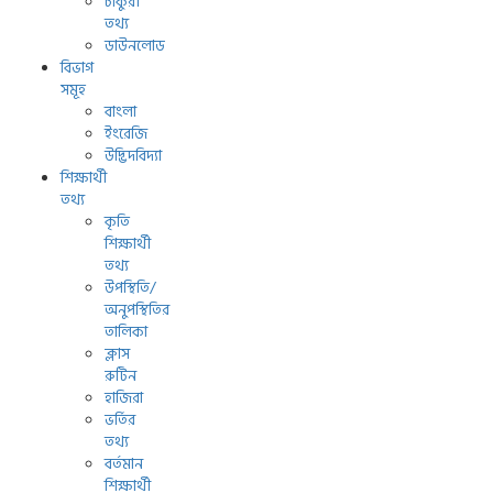
চাকুরী
তথ্য
ডাউনলোড
বিভাগ
সমূহ
বাংলা
ইংরেজি
উদ্ভিদবিদ্যা
শিক্ষার্থী
তথ্য
কৃতি
শিক্ষার্থী
তথ্য
উপস্থিতি/
অনুপস্থিতির
তালিকা
ক্লাস
রুটিন
হাজিরা
ভর্তির
তথ্য
বর্তমান
শিক্ষার্থী