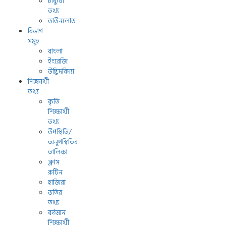
চাকুরী
তথ্য
ডাউনলোড
বিভাগ
সমূহ
বাংলা
ইংরেজি
উদ্ভিদবিদ্যা
শিক্ষার্থী
তথ্য
কৃতি
শিক্ষার্থী
তথ্য
উপস্থিতি/
অনুপস্থিতির
তালিকা
ক্লাস
রুটিন
হাজিরা
ভর্তির
তথ্য
বর্তমান
শিক্ষার্থী