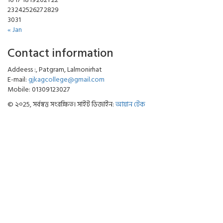
23
24
25
26
27
28
29
30
31
« Jan
Contact information
Addeess :, Patgram, Lalmonirhat
E-mail:
gjkagcollege@gmail.com
Mobile: 01309123027
© ২০25, সর্বস্বত্ত সংরক্ষিত। সাইট ডিজাইন:
আয়ান টেক