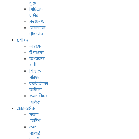
চুক্তি
সিটিজেন
চার্টার
প্রত্যয়নপত্র
সেবাদানের
প্রতিশ্রুতি
প্রশাসন
অধ্যক্ষ
উপাধ্যক্ষ
অধ্যক্ষের
বাণী
শিক্ষক
পরিষদ
কর্মকর্তাদের
তালিকা
কর্মচারীদের
তালিকা
একাডেমিক
সকল
নোটিশ
ফটো
গ্যালারী