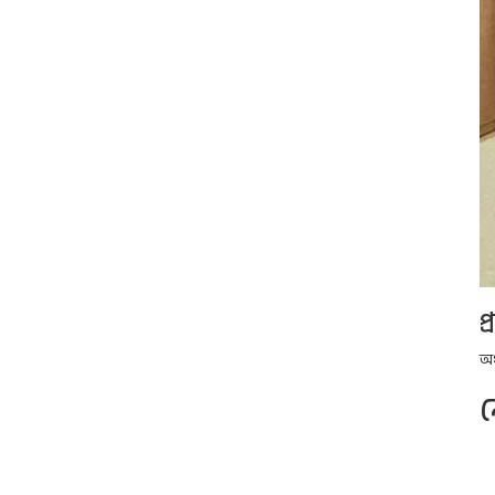
প
অধ
ন