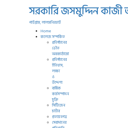
সরকারি জসমুদ্দিন কাজী
পাটগ্রাম, লালমনিরহাট
Home
কলেজ সম্পর্কিত
প্রতিষ্ঠানের
ভৌত
অবকাঠামো
প্রতিষ্ঠানের
ইতিহাস,
লক্ষ্য
ও
উদ্দেশ্য
বার্ষিক
কর্মসম্পাদন
চুক্তি
সিটিজেন
চার্টার
প্রত্যয়নপত্র
সেবাদানের