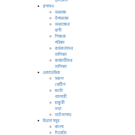
প্রতিশ্রুতি
প্রশাসন
অধ্যক্ষ
উপাধ্যক্ষ
অধ্যক্ষের
বাণী
শিক্ষক
পরিষদ
কর্মকর্তাদের
তালিকা
কর্মচারীদের
তালিকা
একাডেমিক
সকল
নোটিশ
ফটো
গ্যালারী
চাকুরী
তথ্য
ডাউনলোড
বিভাগ সমূহ
বাংলা
ইংরেজি