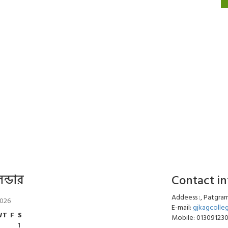
েন্ডার
Contact i
Addeess :, Patgram
2026
E-mail:
gjkagcoll
W
T
F
S
Mobile: 01309123
1