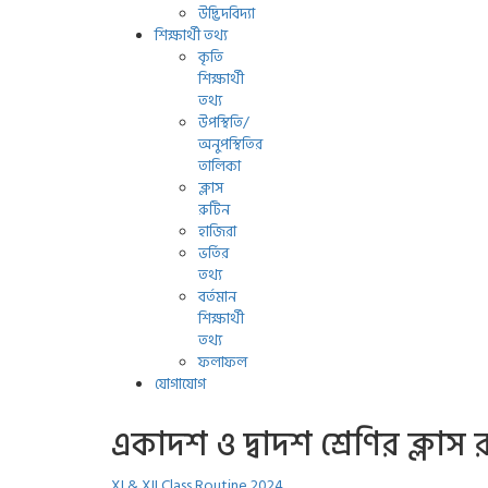
উদ্ভিদবিদ্যা
শিক্ষার্থী তথ্য
কৃতি
শিক্ষার্থী
তথ্য
উপস্থিতি/
অনুপস্থিতির
তালিকা
ক্লাস
রুটিন
হাজিরা
ভর্তির
তথ্য
বর্তমান
শিক্ষার্থী
তথ্য
ফলাফল
যোগাযোগ
একাদশ ও দ্বাদশ শ্রেণির ক্লাস 
XI & XII Class Routine 2024