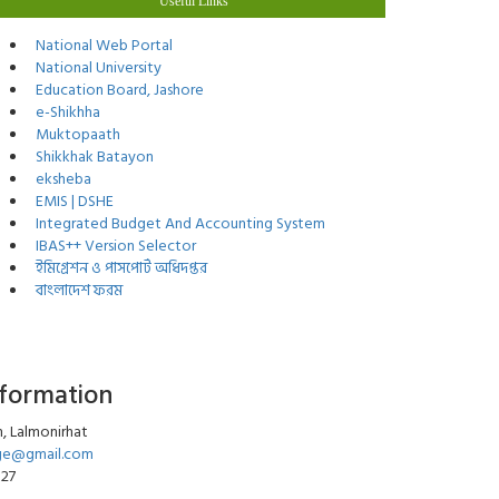
Useful Links
National Web Portal
National University
Education Board, Jashore
e-Shikhha
Muktopaath
Shikkhak Batayon
eksheba
EMIS | DSHE
Integrated Budget And Accounting System
IBAS++ Version Selector
ইমিগ্রেশন ও পাসপোর্ট অধিদপ্তর
বাংলাদেশ ফরম
nformation
, Lalmonirhat
ege@gmail.com
027