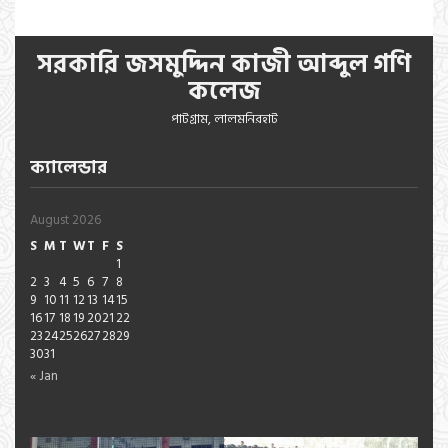
সরকারি জসমুদ্দিন কাজী আব্দুল গণি
কলেজ
পাটগ্রাম, লালমনিরহাট
ক্যালেন্ডার
August 2026
S
M
T
W
T
F
S
1
2
3
4
5
6
7
8
9
10
11
12
13
14
15
16
17
18
19
20
21
22
23
24
25
26
27
28
29
30
31
« Jan