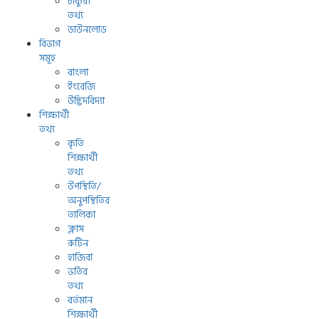
চাকুরী
তথ্য
ডাউনলোড
বিভাগ
সমূহ
বাংলা
ইংরেজি
উদ্ভিদবিদ্যা
শিক্ষার্থী
তথ্য
কৃতি
শিক্ষার্থী
তথ্য
উপস্থিতি/
অনুপস্থিতির
তালিকা
ক্লাস
রুটিন
হাজিরা
ভর্তির
তথ্য
বর্তমান
শিক্ষার্থী