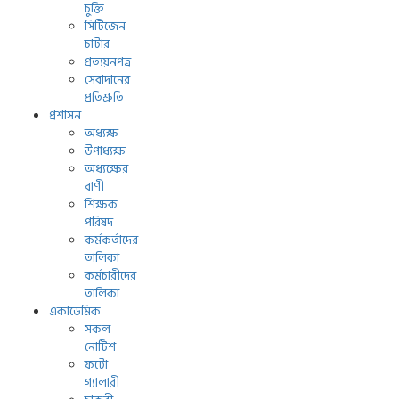
চুক্তি
সিটিজেন
চার্টার
প্রত্যয়নপত্র
সেবাদানের
প্রতিশ্রুতি
প্রশাসন
অধ্যক্ষ
উপাধ্যক্ষ
অধ্যক্ষের
বাণী
শিক্ষক
পরিষদ
কর্মকর্তাদের
তালিকা
কর্মচারীদের
তালিকা
একাডেমিক
সকল
নোটিশ
ফটো
গ্যালারী