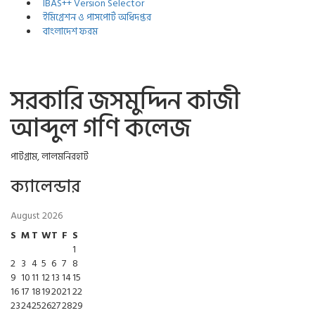
IBAS++ Version Selector
ইমিগ্রেশন ও পাসপোর্ট অধিদপ্তর
বাংলাদেশ ফরম
সরকারি জসমুদ্দিন কাজী
আব্দুল গণি কলেজ
পাটগ্রাম, লালমনিরহাট
ক্যালেন্ডার
August 2026
S
M
T
W
T
F
S
1
2
3
4
5
6
7
8
9
10
11
12
13
14
15
16
17
18
19
20
21
22
23
24
25
26
27
28
29