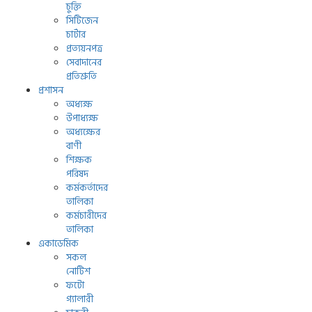
চুক্তি
সিটিজেন
চার্টার
প্রত্যয়নপত্র
সেবাদানের
প্রতিশ্রুতি
প্রশাসন
অধ্যক্ষ
উপাধ্যক্ষ
অধ্যক্ষের
বাণী
শিক্ষক
পরিষদ
কর্মকর্তাদের
তালিকা
কর্মচারীদের
তালিকা
একাডেমিক
সকল
নোটিশ
ফটো
গ্যালারী