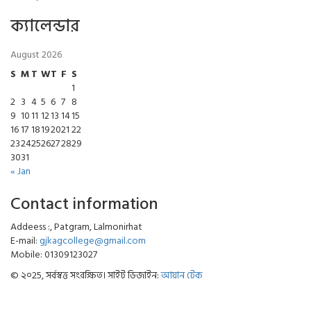
ক্যালেন্ডার
August 2026
S
M
T
W
T
F
S
1
2
3
4
5
6
7
8
9
10
11
12
13
14
15
16
17
18
19
20
21
22
23
24
25
26
27
28
29
30
31
« Jan
Contact information
Addeess :, Patgram, Lalmonirhat
E-mail:
gjkagcollege@gmail.com
Mobile: 01309123027
© ২০25, সর্বস্বত্ত সংরক্ষিত। সাইট ডিজাইন:
আয়ান টেক