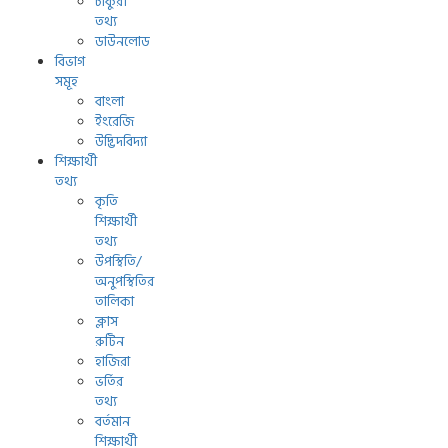
চাকুরী
তথ্য
ডাউনলোড
বিভাগ
সমূহ
বাংলা
ইংরেজি
উদ্ভিদবিদ্যা
শিক্ষার্থী
তথ্য
কৃতি
শিক্ষার্থী
তথ্য
উপস্থিতি/
অনুপস্থিতির
তালিকা
ক্লাস
রুটিন
হাজিরা
ভর্তির
তথ্য
বর্তমান
শিক্ষার্থী