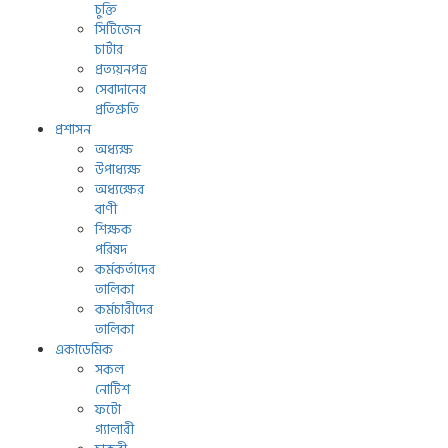
চুক্তি
সিটিজেন
চার্টার
প্রত্যয়নপত্র
সেবাদানের
প্রতিশ্রুতি
প্রশাসন
অধ্যক্ষ
উপাধ্যক্ষ
অধ্যক্ষের
বাণী
শিক্ষক
পরিষদ
কর্মকর্তাদের
তালিকা
কর্মচারীদের
তালিকা
একাডেমিক
সকল
নোটিশ
ফটো
গ্যালারী