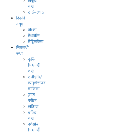
চাকুরী
তথ্য
ডাউনলোড
বিভাগ
সমূহ
বাংলা
ইংরেজি
উদ্ভিদবিদ্যা
শিক্ষার্থী
তথ্য
কৃতি
শিক্ষার্থী
তথ্য
উপস্থিতি/
অনুপস্থিতির
তালিকা
ক্লাস
রুটিন
হাজিরা
ভর্তির
তথ্য
বর্তমান
শিক্ষার্থী