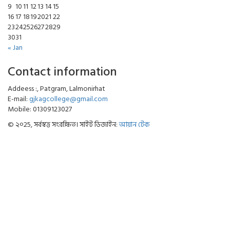
9
10
11
12
13
14
15
16
17
18
19
20
21
22
23
24
25
26
27
28
29
30
31
« Jan
Contact information
Addeess :, Patgram, Lalmonirhat
E-mail:
gjkagcollege@gmail.com
Mobile: 01309123027
© ২০25, সর্বস্বত্ত সংরক্ষিত। সাইট ডিজাইন:
আয়ান টেক