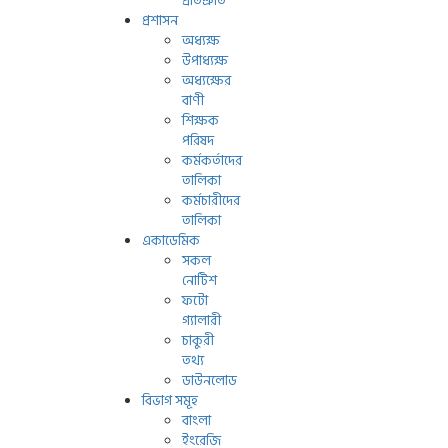
প্রতিশ্রুতি
প্রশাসন
অধ্যক্ষ
উপাধ্যক্ষ
অধ্যক্ষের
বাণী
শিক্ষক
পরিষদ
কর্মকর্তাদের
তালিকা
কর্মচারীদের
তালিকা
একাডেমিক
সকল
নোটিশ
ফটো
গ্যালারী
চাকুরী
তথ্য
ডাউনলোড
বিভাগ সমূহ
বাংলা
ইংরেজি