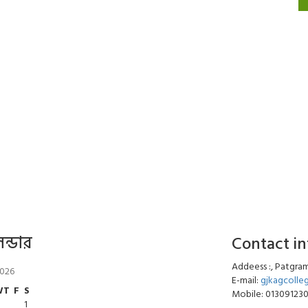
েন্ডার
Contact i
Addeess :, Patgram
2026
E-mail:
gjkagcoll
W
T
F
S
Mobile: 01309123
1