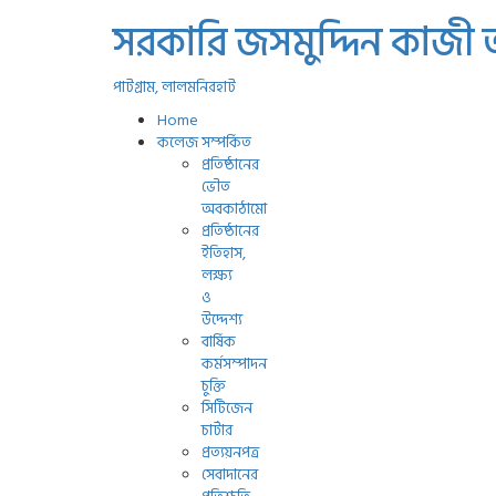
সরকারি জসমুদ্দিন কাজী
পাটগ্রাম, লালমনিরহাট
Home
কলেজ সম্পর্কিত
প্রতিষ্ঠানের
ভৌত
অবকাঠামো
প্রতিষ্ঠানের
ইতিহাস,
লক্ষ্য
ও
উদ্দেশ্য
বার্ষিক
কর্মসম্পাদন
চুক্তি
সিটিজেন
চার্টার
প্রত্যয়নপত্র
সেবাদানের