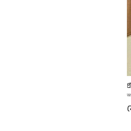
প
অধ
ন