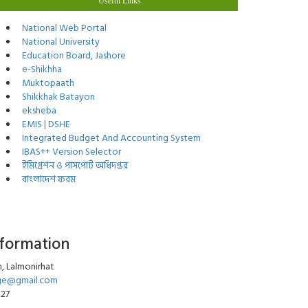
Useful Links
National Web Portal
National University
Education Board, Jashore
e-Shikhha
Muktopaath
Shikkhak Batayon
eksheba
EMIS | DSHE
Integrated Budget And Accounting System
IBAS++ Version Selector
ইমিগ্রেশন ও পাসপোর্ট অধিদপ্তর
বাংলাদেশ ফরম
nformation
, Lalmonirhat
ege@gmail.com
027