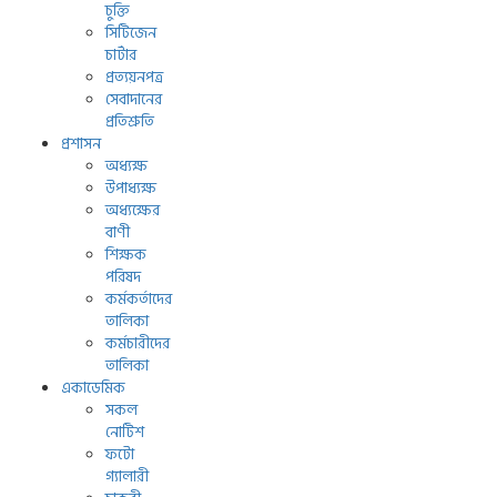
চুক্তি
সিটিজেন
চার্টার
প্রত্যয়নপত্র
সেবাদানের
প্রতিশ্রুতি
প্রশাসন
অধ্যক্ষ
উপাধ্যক্ষ
অধ্যক্ষের
বাণী
শিক্ষক
পরিষদ
কর্মকর্তাদের
তালিকা
কর্মচারীদের
তালিকা
একাডেমিক
সকল
নোটিশ
ফটো
গ্যালারী