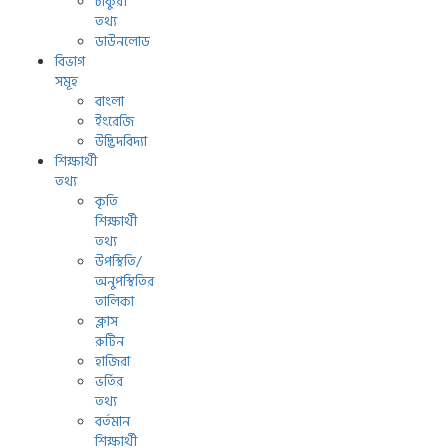
চাকুরী
তথ্য
ডাউনলোড
বিভাগ
সমূহ
বাংলা
ইংরেজি
উদ্ভিদবিদ্যা
শিক্ষার্থী
তথ্য
কৃতি
শিক্ষার্থী
তথ্য
উপস্থিতি/
অনুপস্থিতির
তালিকা
ক্লাস
রুটিন
হাজিরা
ভর্তির
তথ্য
বর্তমান
শিক্ষার্থী