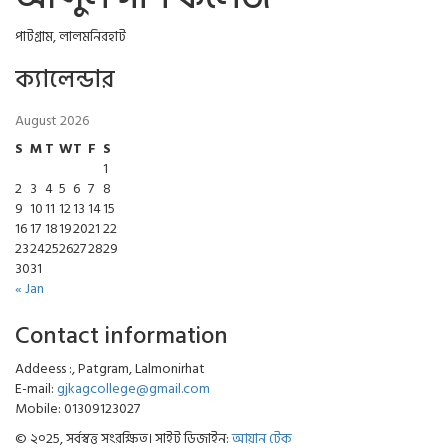
পাটগ্রাম, লালমনিরহাট
ক্যালেন্ডার
August 2026
S
M
T
W
T
F
S
1
2
3
4
5
6
7
8
9
10
11
12
13
14
15
16
17
18
19
20
21
22
23
24
25
26
27
28
29
30
31
« Jan
Contact information
Addeess :, Patgram, Lalmonirhat
E-mail:
gjkagcollege@gmail.com
Mobile: 01309123027
© ২০25, সর্বস্বত্ত সংরক্ষিত। সাইট ডিজাইন:
আয়ান টেক