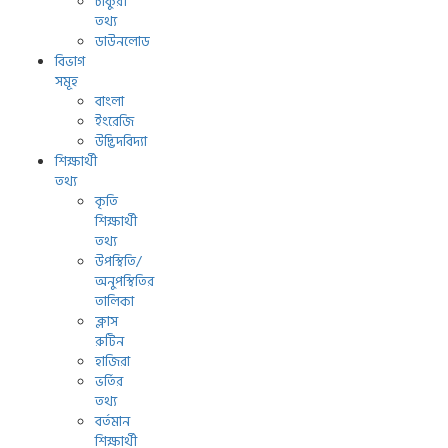
চাকুরী
তথ্য
ডাউনলোড
বিভাগ
সমূহ
বাংলা
ইংরেজি
উদ্ভিদবিদ্যা
শিক্ষার্থী
তথ্য
কৃতি
শিক্ষার্থী
তথ্য
উপস্থিতি/
অনুপস্থিতির
তালিকা
ক্লাস
রুটিন
হাজিরা
ভর্তির
তথ্য
বর্তমান
শিক্ষার্থী