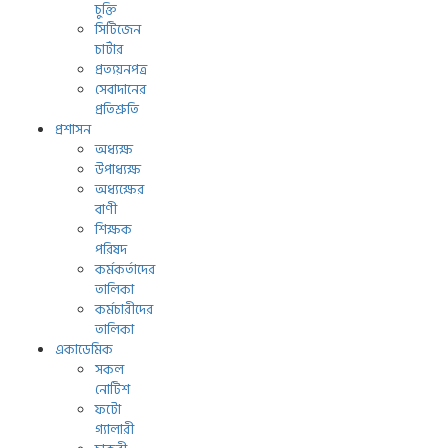
চুক্তি
সিটিজেন
চার্টার
প্রত্যয়নপত্র
সেবাদানের
প্রতিশ্রুতি
প্রশাসন
অধ্যক্ষ
উপাধ্যক্ষ
অধ্যক্ষের
বাণী
শিক্ষক
পরিষদ
কর্মকর্তাদের
তালিকা
কর্মচারীদের
তালিকা
একাডেমিক
সকল
নোটিশ
ফটো
গ্যালারী