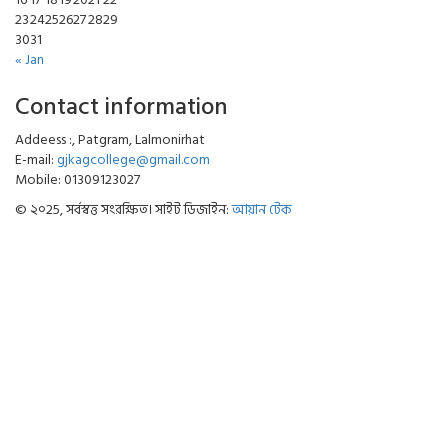
23
24
25
26
27
28
29
30
31
« Jan
Contact information
Addeess :, Patgram, Lalmonirhat
E-mail:
gjkagcollege@gmail.com
Mobile: 01309123027
© ২০25, সর্বস্বত্ত সংরক্ষিত। সাইট ডিজাইন:
আয়ান টেক