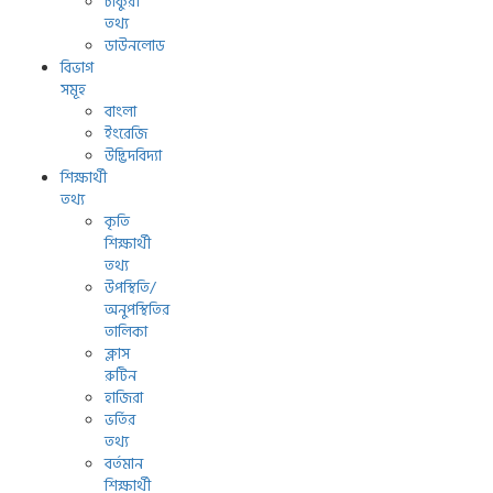
চাকুরী
তথ্য
ডাউনলোড
বিভাগ
সমূহ
বাংলা
ইংরেজি
উদ্ভিদবিদ্যা
শিক্ষার্থী
তথ্য
কৃতি
শিক্ষার্থী
তথ্য
উপস্থিতি/
অনুপস্থিতির
তালিকা
ক্লাস
রুটিন
হাজিরা
ভর্তির
তথ্য
বর্তমান
শিক্ষার্থী