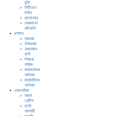
চুক্তি
সিটিজেন
চার্টার
প্রত্যয়নপত্র
সেবাদানের
প্রতিশ্রুতি
প্রশাসন
অধ্যক্ষ
উপাধ্যক্ষ
অধ্যক্ষের
বাণী
শিক্ষক
পরিষদ
কর্মকর্তাদের
তালিকা
কর্মচারীদের
তালিকা
একাডেমিক
সকল
নোটিশ
ফটো
গ্যালারী