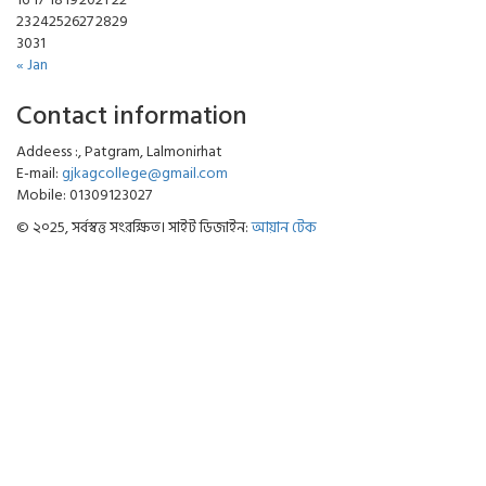
23
24
25
26
27
28
29
30
31
« Jan
Contact information
Addeess :, Patgram, Lalmonirhat
E-mail:
gjkagcollege@gmail.com
Mobile: 01309123027
© ২০25, সর্বস্বত্ত সংরক্ষিত। সাইট ডিজাইন:
আয়ান টেক