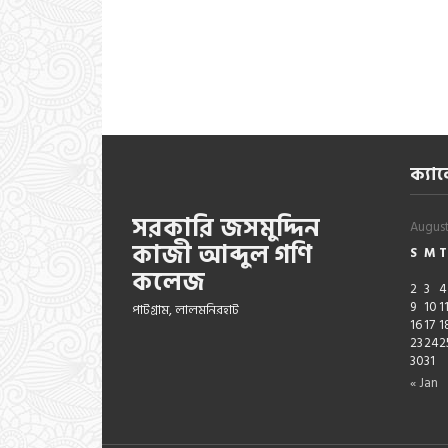
ক্যাল
সরকারি জসমুদ্দিন
Augus
কাজী আব্দুল গণি
S
M
T
কলেজ
2
3
4
9
10
1
পাটগ্রাম, লালমনিরহাট
16
17
1
23
24
2
30
31
« Jan