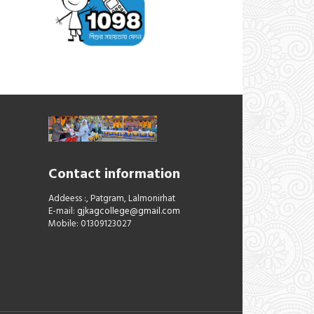
Contact information
Addeess :, Patgram, Lalmonirhat
E-mail:
gjkagcollege@gmail.com
Mobile: 01309123027