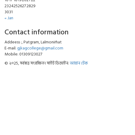
23
24
25
26
27
28
29
30
31
« Jan
Contact information
Addeess :, Patgram, Lalmonirhat
E-mail:
gjkagcollege@gmail.com
Mobile: 01309123027
© ২০25, সর্বস্বত্ত সংরক্ষিত। সাইট ডিজাইন:
আয়ান টেক