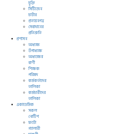
চুক্তি
সিটিজেন
চার্টার
প্রত্যয়নপত্র
সেবাদানের
প্রতিশ্রুতি
প্রশাসন
অধ্যক্ষ
উপাধ্যক্ষ
অধ্যক্ষের
বাণী
শিক্ষক
পরিষদ
কর্মকর্তাদের
তালিকা
কর্মচারীদের
তালিকা
একাডেমিক
সকল
নোটিশ
ফটো
গ্যালারী