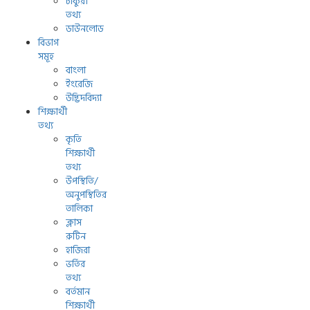
চাকুরী
তথ্য
ডাউনলোড
বিভাগ
সমূহ
বাংলা
ইংরেজি
উদ্ভিদবিদ্যা
শিক্ষার্থী
তথ্য
কৃতি
শিক্ষার্থী
তথ্য
উপস্থিতি/
অনুপস্থিতির
তালিকা
ক্লাস
রুটিন
হাজিরা
ভর্তির
তথ্য
বর্তমান
শিক্ষার্থী