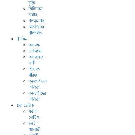
চুক্তি
সিটিজেন
চার্টার
প্রত্যয়নপত্র
সেবাদানের
প্রতিশ্রুতি
প্রশাসন
অধ্যক্ষ
উপাধ্যক্ষ
অধ্যক্ষের
বাণী
শিক্ষক
পরিষদ
কর্মকর্তাদের
তালিকা
কর্মচারীদের
তালিকা
একাডেমিক
সকল
নোটিশ
ফটো
গ্যালারী