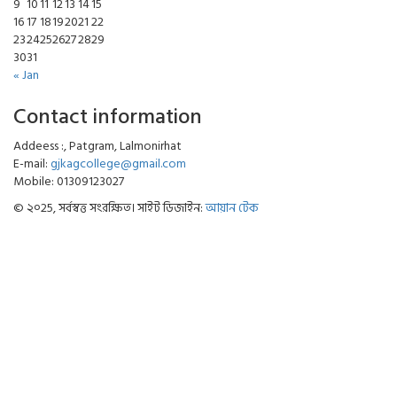
9
10
11
12
13
14
15
16
17
18
19
20
21
22
23
24
25
26
27
28
29
30
31
« Jan
Contact information
Addeess :, Patgram, Lalmonirhat
E-mail:
gjkagcollege@gmail.com
Mobile: 01309123027
© ২০25, সর্বস্বত্ত সংরক্ষিত। সাইট ডিজাইন:
আয়ান টেক