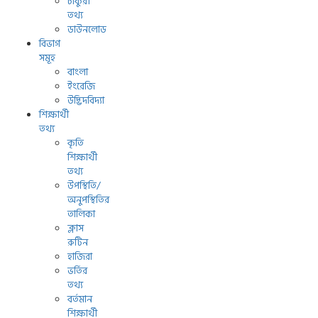
চাকুরী
তথ্য
ডাউনলোড
বিভাগ
সমূহ
বাংলা
ইংরেজি
উদ্ভিদবিদ্যা
শিক্ষার্থী
তথ্য
কৃতি
শিক্ষার্থী
তথ্য
উপস্থিতি/
অনুপস্থিতির
তালিকা
ক্লাস
রুটিন
হাজিরা
ভর্তির
তথ্য
বর্তমান
শিক্ষার্থী