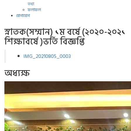
তথ্য
ফলাফল
যোগাযোগ
স্নাতক(সম্মান) ১ম বর্ষে (২০২০-২০২১
শিক্ষাবর্ষে )ভর্তি বিজ্ঞপ্তি
IMG_20210805_0003
অধ্যক্ষ