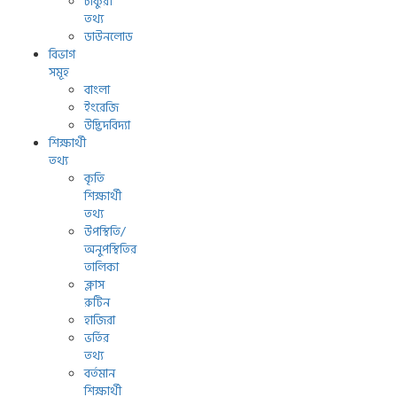
চাকুরী
তথ্য
ডাউনলোড
বিভাগ
সমূহ
বাংলা
ইংরেজি
উদ্ভিদবিদ্যা
শিক্ষার্থী
তথ্য
কৃতি
শিক্ষার্থী
তথ্য
উপস্থিতি/
অনুপস্থিতির
তালিকা
ক্লাস
রুটিন
হাজিরা
ভর্তির
তথ্য
বর্তমান
শিক্ষার্থী