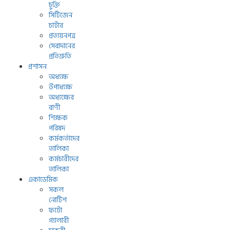
চুক্তি
সিটিজেন
চার্টার
প্রত্যয়নপত্র
সেবাদানের
প্রতিশ্রুতি
প্রশাসন
অধ্যক্ষ
উপাধ্যক্ষ
অধ্যক্ষের
বাণী
শিক্ষক
পরিষদ
কর্মকর্তাদের
তালিকা
কর্মচারীদের
তালিকা
একাডেমিক
সকল
নোটিশ
ফটো
গ্যালারী