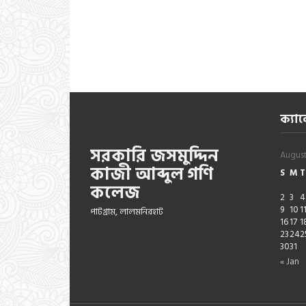
ক্যাল
সরকারি জসমুদ্দিন
Augus
কাজী আব্দুল গণি
S
M
T
কলেজ
2
3
4
9
10
1
পাটগ্রাম, লালমনিরহাট
16
17
1
23
24
2
30
31
« Jan