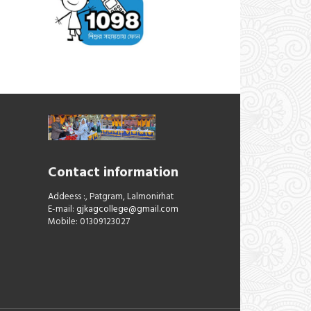
Contact information
Addeess :, Patgram, Lalmonirhat
E-mail:
gjkagcollege@gmail.com
Mobile: 01309123027