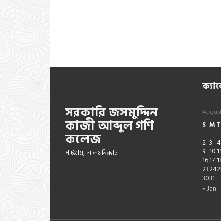
ক্যাল
সরকারি জসমুদ্দিন
Augus
কাজী আব্দুল গণি
S
M
T
কলেজ
2
3
4
9
10
1
পাটগ্রাম, লালমনিরহাট
16
17
1
23
24
2
30
31
« Jan