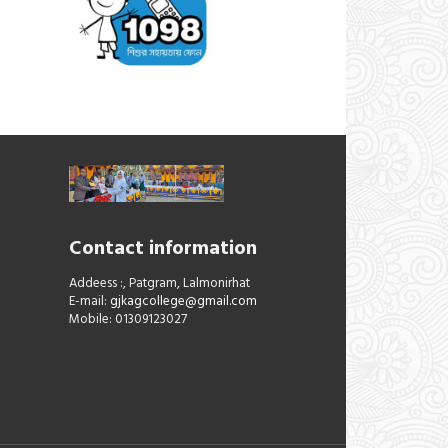
Contact information
Addeess :, Patgram, Lalmonirhat
E-mail:
gjkagcollege@gmail.com
Mobile: 01309123027