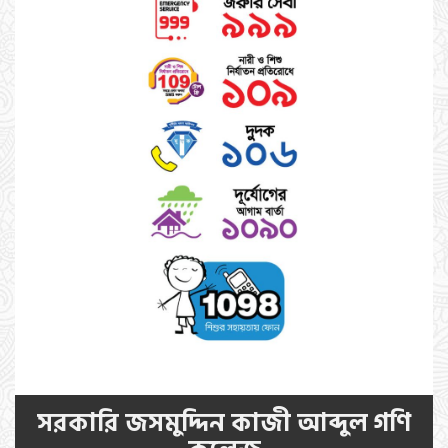
সরকারি জসমুদ্দিন কাজী আব্দুল গণি