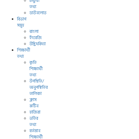
চাকুরী
তথ্য
ডাউনলোড
বিভাগ
সমূহ
বাংলা
ইংরেজি
উদ্ভিদবিদ্যা
শিক্ষার্থী
তথ্য
কৃতি
শিক্ষার্থী
তথ্য
উপস্থিতি/
অনুপস্থিতির
তালিকা
ক্লাস
রুটিন
হাজিরা
ভর্তির
তথ্য
বর্তমান
শিক্ষার্থী