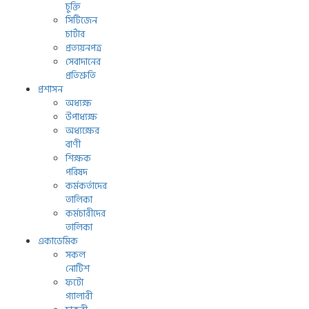
চুক্তি
সিটিজেন
চার্টার
প্রত্যয়নপত্র
সেবাদানের
প্রতিশ্রুতি
প্রশাসন
অধ্যক্ষ
উপাধ্যক্ষ
অধ্যক্ষের
বাণী
শিক্ষক
পরিষদ
কর্মকর্তাদের
তালিকা
কর্মচারীদের
তালিকা
একাডেমিক
সকল
নোটিশ
ফটো
গ্যালারী