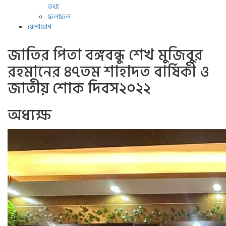
তথ্য
ফলাফল
যোগাযোগ
জাতির পিতা বঙ্গবন্ধু শেখ মুজিবুর
রহমানের ৪৭তম শাহাদত বার্ষিকী ও
জাতীয় শোক দিবস২০২২
অধ্যক্ষ