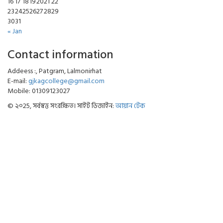
16
17
18
19
20
21
22
23
24
25
26
27
28
29
30
31
« Jan
Contact information
Addeess :, Patgram, Lalmonirhat
E-mail:
gjkagcollege@gmail.com
Mobile: 01309123027
© ২০25, সর্বস্বত্ত সংরক্ষিত। সাইট ডিজাইন:
আয়ান টেক