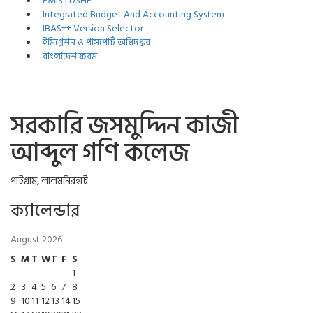
EMIS | DSHE
Integrated Budget And Accounting System
IBAS++ Version Selector
ইমিগ্রেশন ও পাসপোর্ট অধিদপ্তর
বাংলাদেশ ফরম
সরকারি জসমুদ্দিন কাজী
আব্দুল গণি কলেজ
পাটগ্রাম, লালমনিরহাট
ক্যালেন্ডার
August 2026
S
M
T
W
T
F
S
1
2
3
4
5
6
7
8
9
10
11
12
13
14
15