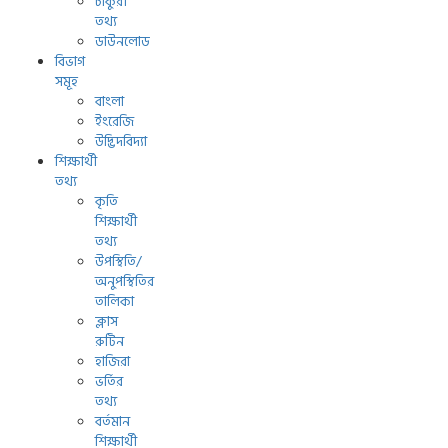
চাকুরী
তথ্য
ডাউনলোড
বিভাগ
সমূহ
বাংলা
ইংরেজি
উদ্ভিদবিদ্যা
শিক্ষার্থী
তথ্য
কৃতি
শিক্ষার্থী
তথ্য
উপস্থিতি/
অনুপস্থিতির
তালিকা
ক্লাস
রুটিন
হাজিরা
ভর্তির
তথ্য
বর্তমান
শিক্ষার্থী