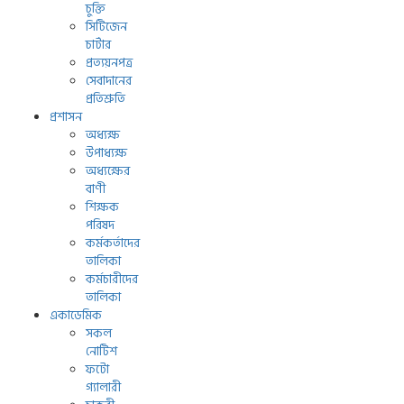
চুক্তি
সিটিজেন
চার্টার
প্রত্যয়নপত্র
সেবাদানের
প্রতিশ্রুতি
প্রশাসন
অধ্যক্ষ
উপাধ্যক্ষ
অধ্যক্ষের
বাণী
শিক্ষক
পরিষদ
কর্মকর্তাদের
তালিকা
কর্মচারীদের
তালিকা
একাডেমিক
সকল
নোটিশ
ফটো
গ্যালারী