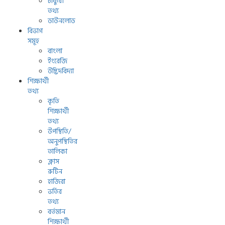
চাকুরী
তথ্য
ডাউনলোড
বিভাগ
সমূহ
বাংলা
ইংরেজি
উদ্ভিদবিদ্যা
শিক্ষার্থী
তথ্য
কৃতি
শিক্ষার্থী
তথ্য
উপস্থিতি/
অনুপস্থিতির
তালিকা
ক্লাস
রুটিন
হাজিরা
ভর্তির
তথ্য
বর্তমান
শিক্ষার্থী