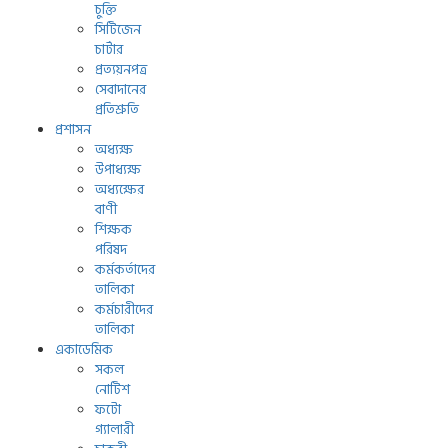
চুক্তি
সিটিজেন
চার্টার
প্রত্যয়নপত্র
সেবাদানের
প্রতিশ্রুতি
প্রশাসন
অধ্যক্ষ
উপাধ্যক্ষ
অধ্যক্ষের
বাণী
শিক্ষক
পরিষদ
কর্মকর্তাদের
তালিকা
কর্মচারীদের
তালিকা
একাডেমিক
সকল
নোটিশ
ফটো
গ্যালারী