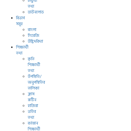
চাকুরী
তথ্য
ডাউনলোড
বিভাগ
সমূহ
বাংলা
ইংরেজি
উদ্ভিদবিদ্যা
শিক্ষার্থী
তথ্য
কৃতি
শিক্ষার্থী
তথ্য
উপস্থিতি/
অনুপস্থিতির
তালিকা
ক্লাস
রুটিন
হাজিরা
ভর্তির
তথ্য
বর্তমান
শিক্ষার্থী