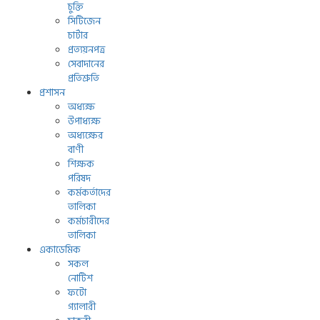
চুক্তি
সিটিজেন
চার্টার
প্রত্যয়নপত্র
সেবাদানের
প্রতিশ্রুতি
প্রশাসন
অধ্যক্ষ
উপাধ্যক্ষ
অধ্যক্ষের
বাণী
শিক্ষক
পরিষদ
কর্মকর্তাদের
তালিকা
কর্মচারীদের
তালিকা
একাডেমিক
সকল
নোটিশ
ফটো
গ্যালারী