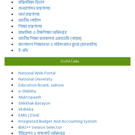
মন্ত্রিপরিষদ বিভাগ
জনপ্রশাসন মন্ত্রণালয়
অর্থ মন্ত্রণালয়
জাতীয় পোর্টাল
শিক্ষা মন্ত্রণালয়
মাধ্যমিক ও উচ্চশিক্ষা অধিদপ্তর
জাতীয় শিক্ষা ব্যবস্থাপনা একাডেমি (নায়েম)
বাংলাদেশ শিক্ষাতথ্য ও পরিসংখ্যান ব্যুরো (ব্যানবেইস)
ই-নথি
Useful Links
National Web Portal
National University
Education Board, Jashore
e-Shikhha
Muktopaath
Shikkhak Batayon
eksheba
EMIS | DSHE
Integrated Budget And Accounting System
IBAS++ Version Selector
ইমিগ্রেশন ও পাসপোর্ট অধিদপ্তর