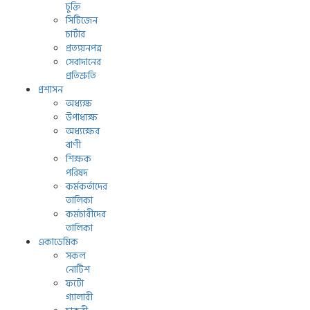
চুক্তি
সিটিজেন
চার্টার
প্রত্যয়নপত্র
সেবাদানের
প্রতিশ্রুতি
প্রশাসন
অধ্যক্ষ
উপাধ্যক্ষ
অধ্যক্ষের
বাণী
শিক্ষক
পরিষদ
কর্মকর্তাদের
তালিকা
কর্মচারীদের
তালিকা
একাডেমিক
সকল
নোটিশ
ফটো
গ্যালারী