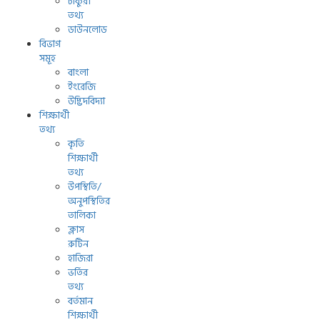
চাকুরী
তথ্য
ডাউনলোড
বিভাগ
সমূহ
বাংলা
ইংরেজি
উদ্ভিদবিদ্যা
শিক্ষার্থী
তথ্য
কৃতি
শিক্ষার্থী
তথ্য
উপস্থিতি/
অনুপস্থিতির
তালিকা
ক্লাস
রুটিন
হাজিরা
ভর্তির
তথ্য
বর্তমান
শিক্ষার্থী