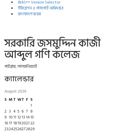
IBAS++ Version Selector
ইমিগ্রেশন ও পাসপোর্ট অধিদপ্তর
বাংলাদেশ ফরম
সরকারি জসমুদ্দিন কাজী
আব্দুল গণি কলেজ
পাটগ্রাম, লালমনিরহাট
ক্যালেন্ডার
August 2026
S
M
T
W
T
F
S
1
2
3
4
5
6
7
8
9
10
11
12
13
14
15
16
17
18
19
20
21
22
23
24
25
26
27
28
29