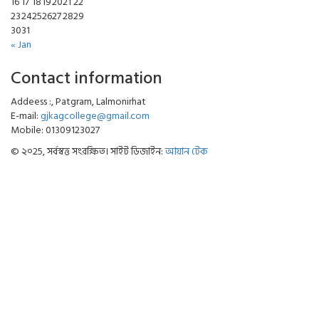
16
17
18
19
20
21
22
23
24
25
26
27
28
29
30
31
« Jan
Contact information
Addeess :, Patgram, Lalmonirhat
E-mail:
gjkagcollege@gmail.com
Mobile: 01309123027
© ২০25, সর্বস্বত্ত সংরক্ষিত। সাইট ডিজাইন:
আয়ান টেক