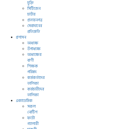
চুক্তি
সিটিজেন
চার্টার
প্রত্যয়নপত্র
সেবাদানের
প্রতিশ্রুতি
প্রশাসন
অধ্যক্ষ
উপাধ্যক্ষ
অধ্যক্ষের
বাণী
শিক্ষক
পরিষদ
কর্মকর্তাদের
তালিকা
কর্মচারীদের
তালিকা
একাডেমিক
সকল
নোটিশ
ফটো
গ্যালারী