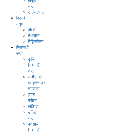
চাকুরী
তথ্য
ডাউনলোড
বিভাগ
সমূহ
বাংলা
ইংরেজি
উদ্ভিদবিদ্যা
শিক্ষার্থী
তথ্য
কৃতি
শিক্ষার্থী
তথ্য
উপস্থিতি/
অনুপস্থিতির
তালিকা
ক্লাস
রুটিন
হাজিরা
ভর্তির
তথ্য
বর্তমান
শিক্ষার্থী