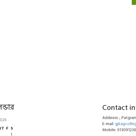
েন্ডার
Contact i
Addeess :, Patgram
2026
E-mail:
gjkagcoll
W
T
F
S
Mobile: 01309123
1