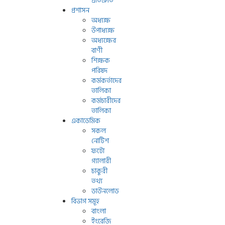
প্রতিশ্রুতি
প্রশাসন
অধ্যক্ষ
উপাধ্যক্ষ
অধ্যক্ষের
বাণী
শিক্ষক
পরিষদ
কর্মকর্তাদের
তালিকা
কর্মচারীদের
তালিকা
একাডেমিক
সকল
নোটিশ
ফটো
গ্যালারী
চাকুরী
তথ্য
ডাউনলোড
বিভাগ সমূহ
বাংলা
ইংরেজি