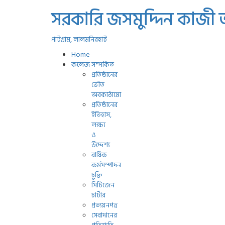
সরকারি জসমুদ্দিন কাজী
পাটগ্রাম, লালমনিরহাট
Home
কলেজ সম্পর্কিত
প্রতিষ্ঠানের
ভৌত
অবকাঠামো
প্রতিষ্ঠানের
ইতিহাস,
লক্ষ্য
ও
উদ্দেশ্য
বার্ষিক
কর্মসম্পাদন
চুক্তি
সিটিজেন
চার্টার
প্রত্যয়নপত্র
সেবাদানের