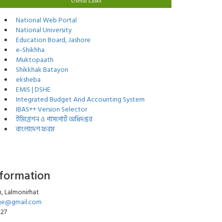
Useful Links
National Web Portal
National University
Education Board, Jashore
e-Shikhha
Muktopaath
Shikkhak Batayon
eksheba
EMIS | DSHE
Integrated Budget And Accounting System
IBAS++ Version Selector
ইমিগ্রেশন ও পাসপোর্ট অধিদপ্তর
বাংলাদেশ ফরম
nformation
, Lalmonirhat
ege@gmail.com
027