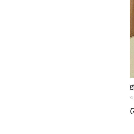
প
অধ
ন