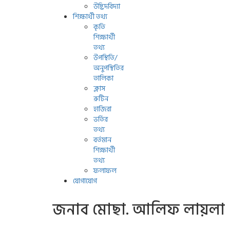
উদ্ভিদবিদ্যা
শিক্ষার্থী তথ্য
কৃতি
শিক্ষার্থী
তথ্য
উপস্থিতি/
অনুপস্থিতির
তালিকা
ক্লাস
রুটিন
হাজিরা
ভর্তির
তথ্য
বর্তমান
শিক্ষার্থী
তথ্য
ফলাফল
যোগাযোগ
জনাব মোছা. আলিফ লায়লা