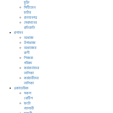
চুক্তি
সিটিজেন
চার্টার
প্রত্যয়নপত্র
সেবাদানের
প্রতিশ্রুতি
প্রশাসন
অধ্যক্ষ
উপাধ্যক্ষ
অধ্যক্ষের
বাণী
শিক্ষক
পরিষদ
কর্মকর্তাদের
তালিকা
কর্মচারীদের
তালিকা
একাডেমিক
সকল
নোটিশ
ফটো
গ্যালারী