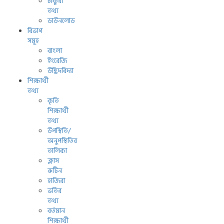
চাকুরী
তথ্য
ডাউনলোড
বিভাগ
সমূহ
বাংলা
ইংরেজি
উদ্ভিদবিদ্যা
শিক্ষার্থী
তথ্য
কৃতি
শিক্ষার্থী
তথ্য
উপস্থিতি/
অনুপস্থিতির
তালিকা
ক্লাস
রুটিন
হাজিরা
ভর্তির
তথ্য
বর্তমান
শিক্ষার্থী