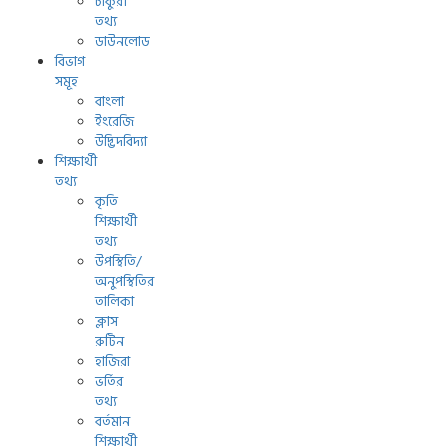
চাকুরী
তথ্য
ডাউনলোড
বিভাগ
সমূহ
বাংলা
ইংরেজি
উদ্ভিদবিদ্যা
শিক্ষার্থী
তথ্য
কৃতি
শিক্ষার্থী
তথ্য
উপস্থিতি/
অনুপস্থিতির
তালিকা
ক্লাস
রুটিন
হাজিরা
ভর্তির
তথ্য
বর্তমান
শিক্ষার্থী