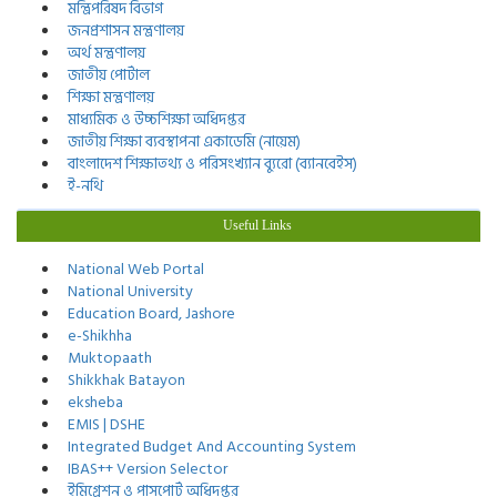
মন্ত্রিপরিষদ বিভাগ
জনপ্রশাসন মন্ত্রণালয়
অর্থ মন্ত্রণালয়
জাতীয় পোর্টাল
শিক্ষা মন্ত্রণালয়
মাধ্যমিক ও উচ্চশিক্ষা অধিদপ্তর
জাতীয় শিক্ষা ব্যবস্থাপনা একাডেমি (নায়েম)
বাংলাদেশ শিক্ষাতথ্য ও পরিসংখ্যান ব্যুরো (ব্যানবেইস)
ই-নথি
Useful Links
National Web Portal
National University
Education Board, Jashore
e-Shikhha
Muktopaath
Shikkhak Batayon
eksheba
EMIS | DSHE
Integrated Budget And Accounting System
IBAS++ Version Selector
ইমিগ্রেশন ও পাসপোর্ট অধিদপ্তর