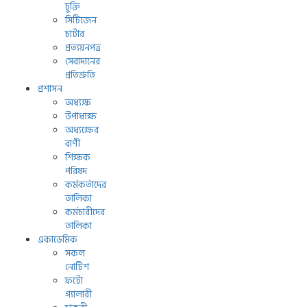
চুক্তি
সিটিজেন
চার্টার
প্রত্যয়নপত্র
সেবাদানের
প্রতিশ্রুতি
প্রশাসন
অধ্যক্ষ
উপাধ্যক্ষ
অধ্যক্ষের
বাণী
শিক্ষক
পরিষদ
কর্মকর্তাদের
তালিকা
কর্মচারীদের
তালিকা
একাডেমিক
সকল
নোটিশ
ফটো
গ্যালারী