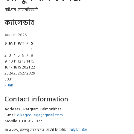
পাটগ্রাম, লালমনিরহাট
ক্যালেন্ডার
August 2026
S
M
T
W
T
F
S
1
2
3
4
5
6
7
8
9
10
11
12
13
14
15
16
17
18
19
20
21
22
23
24
25
26
27
28
29
30
31
« Jan
Contact information
Addeess :, Patgram, Lalmonirhat
E-mail:
gjkagcollege@gmail.com
Mobile: 01309123027
© ২০25, সর্বস্বত্ত সংরক্ষিত। সাইট ডিজাইন:
আয়ান টেক