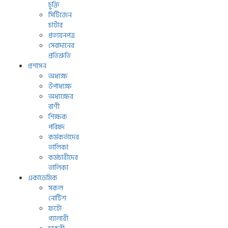
চুক্তি
সিটিজেন
চার্টার
প্রত্যয়নপত্র
সেবাদানের
প্রতিশ্রুতি
প্রশাসন
অধ্যক্ষ
উপাধ্যক্ষ
অধ্যক্ষের
বাণী
শিক্ষক
পরিষদ
কর্মকর্তাদের
তালিকা
কর্মচারীদের
তালিকা
একাডেমিক
সকল
নোটিশ
ফটো
গ্যালারী