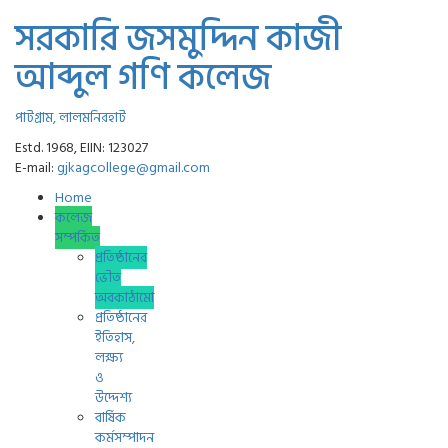
সরকারি জসমুদ্দিন কাজী
আব্দুল গণি কলেজ
পাটগ্রাম, লালমনিরহাট
Estd. 1968, EIIN: 123027
E-mail:
gjkagcollege@gmail.com
Home
কলেজ
সম্পর্কিত
প্রতিষ্ঠানের
ভৌত
অবকাঠামো
প্রতিষ্ঠানের
ইতিহাস,
লক্ষ্য
ও
উদ্দেশ্য
বার্ষিক
কর্মসম্পাদন