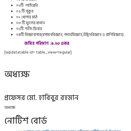
০১টি লাইব্রেরি
০২ টি পুকুর
০১ খেলার মাঠ
০৩ টি ফুলের বাগান
০১টি শহীদ মিনার
০৪টি বিজ্ঞানাগার(রসায়নবিজ্ঞান, পদার্থবিজ্ঞান,উদ্ভিদবিজ্ঞান ও প্রাণিবিজ্ঞান)
জমির পরিমাণ :৯.২৩ একর
[wpdatatable id= table_view=regular]
অধ্যক্ষ
প্রফেসর মো. হাবিবুর রহমান
অধ্যক্ষ
নোটিশ বোর্ড