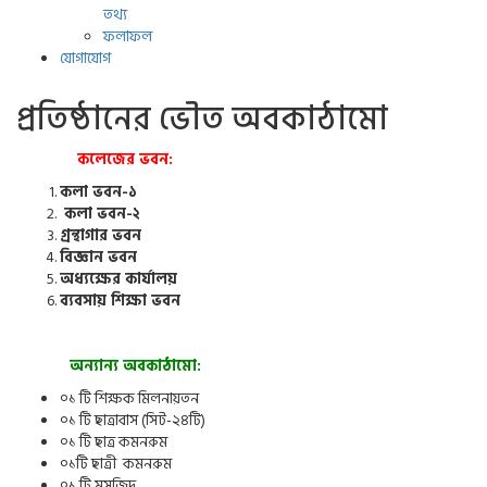
তথ্য
ফলাফল
যোগাযোগ
প্রতিষ্ঠানের ভৌত অবকাঠামো
কলেজের ভবন
:
কলা ভবন-১
কলা ভবন-২
গ্রন্থাগার ভবন
বিজ্ঞান ভবন
অধ্যক্ষের কার্যালয়
ব্যবসায় শিক্ষা ভবন
অন্যান্য অবকাঠামো:
০১ টি শিক্ষক মিলনায়তন
০১ টি ছাত্রাবাস (সিট-২৪টি)
০১ টি ছাত্র কমনরুম
০১টি ছাত্রী কমনরুম
০১ টি মসজিদ