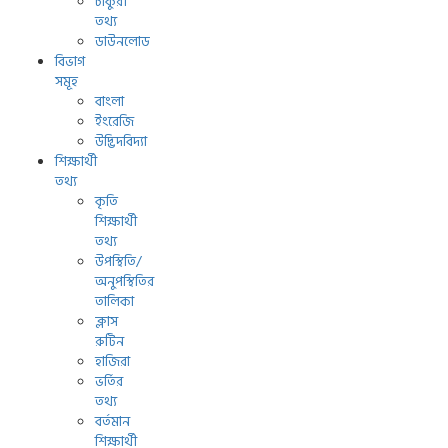
চাকুরী
তথ্য
ডাউনলোড
বিভাগ
সমূহ
বাংলা
ইংরেজি
উদ্ভিদবিদ্যা
শিক্ষার্থী
তথ্য
কৃতি
শিক্ষার্থী
তথ্য
উপস্থিতি/
অনুপস্থিতির
তালিকা
ক্লাস
রুটিন
হাজিরা
ভর্তির
তথ্য
বর্তমান
শিক্ষার্থী