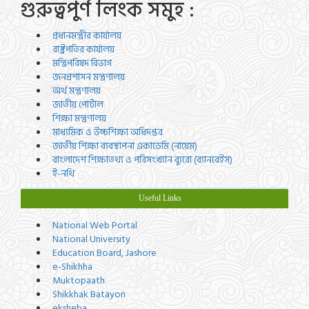
গুরুত্বপুর্ণ লিংক সমুহ :
প্রধানমন্ত্রীর কার্যালয়
রাষ্ট্রপতির কার্যালয়
মন্ত্রিপরিষদ বিভাগ
জনপ্রশাসন মন্ত্রণালয়
অর্থ মন্ত্রণালয়
জাতীয় পোর্টাল
শিক্ষা মন্ত্রণালয়
মাধ্যমিক ও উচ্চশিক্ষা অধিদপ্তর
জাতীয় শিক্ষা ব্যবস্থাপনা একাডেমি (নায়েম)
বাংলাদেশ শিক্ষাতথ্য ও পরিসংখ্যান ব্যুরো (ব্যানবেইস)
ই-নথি
Useful Links
National Web Portal
National University
Education Board, Jashore
e-Shikhha
Muktopaath
Shikkhak Batayon
eksheba