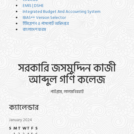
EMIS | DSHE
Integrated Budget And Accounting System
IBAS++ Version Selector
ইমিগ্রেশন ও পাসপোর্ট অধিদপ্তর
বাংলাদেশ ফরম
সরকারি জসমুদ্দিন কাজী
আব্দুল গণি কলেজ
পাটগ্রাম, লালমনিরহাট
ক্যালেন্ডার
January 2024
S
M
T
W
T
F
S