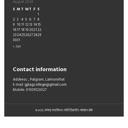
August 2026
S
M
T
W
T
F
S
1
2
3
4
5
6
7
8
9
10
11
12
13
14
15
16
17
18
19
20
21
22
23
24
25
26
27
28
29
30
31
« Jan
Contact information
Addeess :, Patgram, Lalmonirhat
E-mail:
gjkagcollege@gmail.com
Mobile: 01309123027
© ২০25, সর্বস্বত্ত সংরক্ষিত। সাইট ডিজাইন:
আয়ান টেক