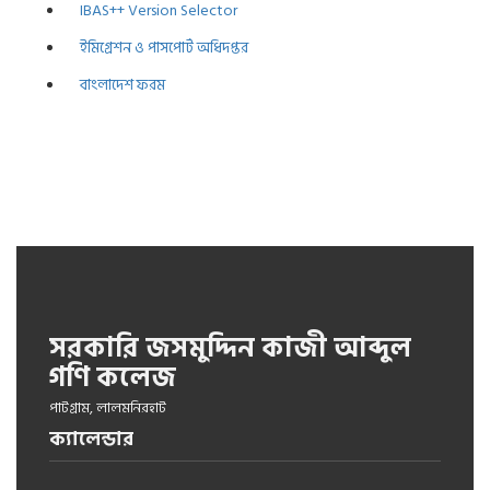
IBAS++ Version Selector
ইমিগ্রেশন ও পাসপোর্ট অধিদপ্তর
বাংলাদেশ ফরম
সরকারি জসমুদ্দিন কাজী আব্দুল
গণি কলেজ
পাটগ্রাম, লালমনিরহাট
ক্যালেন্ডার