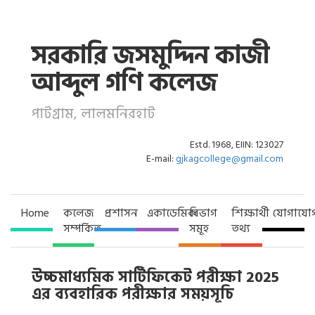
সরকারি জসমুদ্দিন কাজী
আব্দুল গণি কলেজ
পাটগ্রাম, লালমনিরহাট
Estd. 1968, EIIN: 123027
E-mail:
gjkagcollege@gmail.com
Home
কলেজ
প্রশাসন
একাডেমিক
বিভাগ
শিক্ষার্থী
যোগাযো
সম্পর্কিত
সমূহ
তথ্য
উচ্চমাধ্যমিক সার্টিফিকেট পরীক্ষা 2025
এর ব্যবহারিক পরীক্ষার সময়সূচি