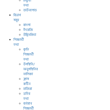
চাকুরী
তথ্য
ডাউনলোড
বিভাগ
সমূহ
বাংলা
ইংরেজি
উদ্ভিদবিদ্যা
শিক্ষার্থী
তথ্য
কৃতি
শিক্ষার্থী
তথ্য
উপস্থিতি/
অনুপস্থিতির
তালিকা
ক্লাস
রুটিন
হাজিরা
ভর্তির
তথ্য
বর্তমান
শিক্ষার্থী