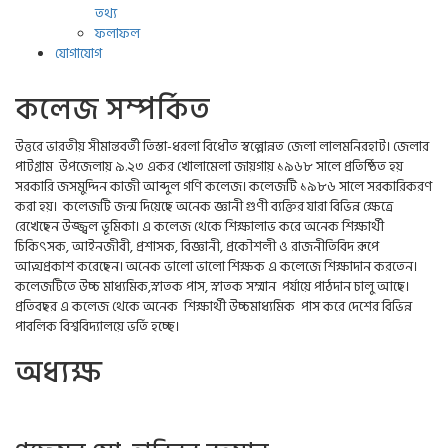
তথ্য
ফলাফল
যোগাযোগ
কলেজ সম্পর্কিত
উত্তরে ভারতীয় সীমান্তবর্তী তিস্তা-ধরলা বিধৌত স্বল্পোন্নত জেলা লালমনিরহাট। জেলার
পাটগ্রাম উপজেলায় ৯.২৩ একর খোলামেলা জায়গায় ১৯৬৮ সালে প্রতিষ্ঠিত হয়
সরকারি জসমুদ্দিন কাজী আব্দুল গণি কলেজ। কলেজটি ১৯৮৬ সালে সরকারিকরণ
করা হয়। কলেজটি জন্ম দিয়েছে অনেক জ্ঞানী গুণী ব্যক্তির যারা বিভিন্ন ক্ষেত্রে
রেখেছেন উজ্জ্বল ভূমিকা। এ কলেজ থেকে শিক্ষালাভ করে অনেক শিক্ষার্থী
চিকিৎসক, আইনজীবী, প্রশাসক, বিজ্ঞানী, প্রকৌশলী ও রাজনীতিবিদ রূপে
আত্মপ্রকাশ করেছেন। অনেক ভালো ভালো শিক্ষক এ কলেজে শিক্ষাদান করতেন।
কলেজটিতে উচ্চ মাধ্যমিক,স্নাতক পাস, স্নাতক সম্মান পর্যায়ে পাঠদান চালু আছে।
প্রতিবছর এ কলেজ থেকে অনেক শিক্ষার্থী উচ্চমাধ্যমিক পাস করে দেশের বিভিন্ন
পাবলিক বিশ্ববিদ্যালয়ে ভর্তি হচ্ছে।
অধ্যক্ষ