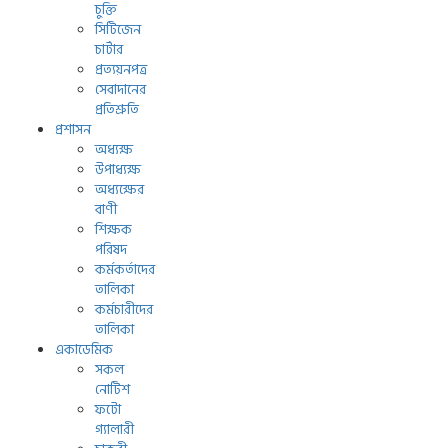
চুক্তি
সিটিজেন
চার্টার
প্রত্যয়নপত্র
সেবাদানের
প্রতিশ্রুতি
প্রশাসন
অধ্যক্ষ
উপাধ্যক্ষ
অধ্যক্ষের
বাণী
শিক্ষক
পরিষদ
কর্মকর্তাদের
তালিকা
কর্মচারীদের
তালিকা
একাডেমিক
সকল
নোটিশ
ফটো
গ্যালারী