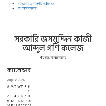
ইমিগ্রেশন ও পাসপোর্ট অধিদপ্তর
বাংলাদেশ ফরম
সরকারি জসমুদ্দিন কাজী
আব্দুল গণি কলেজ
পাটগ্রাম, লালমনিরহাট
ক্যালেন্ডার
August 2026
S
M
T
W
T
F
S
1
2
3
4
5
6
7
8
9
10
11
12
13
14
15
16
17
18
19
20
21
22