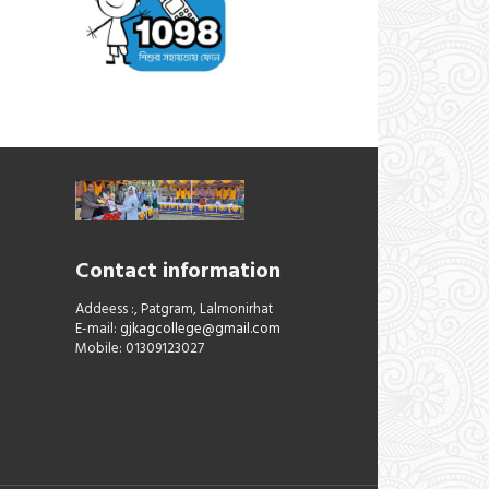
Contact information
Addeess :, Patgram, Lalmonirhat
E-mail:
gjkagcollege@gmail.com
Mobile: 01309123027