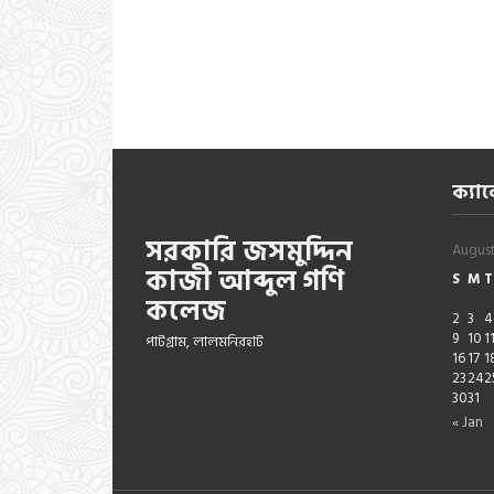
ক্যাল
সরকারি জসমুদ্দিন
Augus
কাজী আব্দুল গণি
S
M
T
কলেজ
2
3
4
9
10
1
পাটগ্রাম, লালমনিরহাট
16
17
1
23
24
2
30
31
« Jan