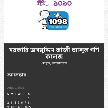
সরকারি জসমুদ্দিন কাজী আব্দুল গণি
কলেজ
পাটগ্রাম, লালমনিরহাট
ক্যালেন্ডার
August 2026
S
M
T
W
T
F
S
1
2
3
4
5
6
7
8
9
10
11
12
13
14
15